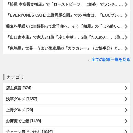
『松屋 本所吾妻橋店』で「ローストビーフ」（並盛）でランチ。「ローストビーフ」は2つのソースが掛かっている。オリジナルソースとレフォールソースだ。 はたしていかなるものなのかと期待しながら待てば、それは確りとうまかったのだよ（笑）。（松屋 本所吾妻橋店：墨田区吾妻橋三）
『EVERYONES CAFE 上野恩賜公園』での 朝食は、「EOCブレックファーストプレート」とセットで「アイスカフェラテ」をもらい、それから家人が「東京たまごを使ったパンケーキ キャラメルナッツ（2枚）」を頼んでみた。どれもがハイカラにうまいのだよ（笑）。（EVERYONES CAFE 上野恩賜公園：上野公園）
蕎麦を手繰りに夫婦揃って北千住へ。そう『柏屋』の「ほろ酔いセット」で一杯やったのだよ。ここは二駅離れた場所だけど、あたしの『街的』のようにくつろげる処だ。勿論、うまかったのだよ（笑）。（きそば 柏屋：足立区千住）
『山口家本店』で家人と1位「冷し中華」、2位「たんめん」、3位「かき氷」の順番通りのオーダーでランチ。なんの変哲もないものがうまいのは、当たり前だのクラッカーなのだと云爾（笑）。（山口家本店：千束通り商店街：浅草五丁目）
『東嶋屋』世界一うまい蕎麦屋の「カツカレー」（ご飯半分）と「おしんこ盛り合わせ」と「ビ―ル」でランチ。もう、ほんとうまいのだから、みんな食べてみてね、と云爾（笑）。（東嶋屋：竜泉一丁目）
全ての記事一覧を見る
カテゴリ
店主戯言 [374]
浅草グルメ [1657]
上野グルメ [20]
お蕎麦でご飯 [1499]
チェーン店でごはん [1049]