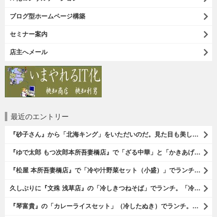
ブログ型ホームページ構築
セミナー案内
店主へメール
最近のエントリー
『砂子さん』から「北海キング」をいただいのだ。見た目も美しいオレンジ色の果肉。 その果肉にスプーンを入れるとしっかりとした果実が丸々とすくえるのである。 一口食べれば、それはそれはうまいに決まっているのである（笑）。（砂子さんからの贈与：ないえメロン生産組合：JA新すながわ：空知郡奈井江町）
『ゆで太郎 もつ次郎本所吾妻橋店』で「ざる中華」と「かきあげ」を食べた。これを「かきあげざる中華」と呼んでいいのだろうか。まあ、呼び方はどうあれ、勿論、うまいのだからいいのだよ（笑）。（ゆで太郎 もつ次郎本所吾妻橋店：墨田区吾妻橋3丁目）
『松屋 本所吾妻橋店』で「冷や汁野菜セット（小盛）」でランチ。「冷や汁」はご飯の上に全部掛けてやるのだよ。 後はぐちゃぐちゃにして『噛むという行為は殆ど無く、ズスーッと飲み込むように食べるのである』な。 勿論、うまかったのだよ（笑）。（松屋 本所吾妻橋店：墨田区吾妻橋三）
久しぶりに『文殊 浅草店』の「冷しきつねそば」でランチ。「冷しきつめそば」のうまさは甘さである。 あたしは思い出していたのだ。この甘さのせいで「きつねそば」を敬遠していたのか、と。 でも、うまかったのだよ（笑）。（文殊 浅草店：浅草一丁目：浅草地下街）
『琴富貴』の「カレーライスセット」（冷したぬき）でランチ。所謂「蕎麦屋のカレー」と『琴富貴』の夏の定番「冷したぬき」である。勿論、これはダブルでうまいのだよ（笑）。（琴富貴：墨田区吾妻橋1）