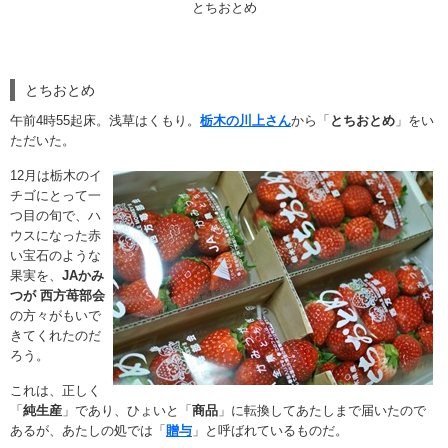
とちおとめ
とちおとめ
午前4時55起床。浅草はくもり。
栃木の川上さん
から「
とちおとめ
」をい
ただいた。
12月は栃木のイ
チゴにとって一
つ目の旬で、ハ
ウスになった赤
い宝石のような
果実を、
JAかみ
つが 西方苺部会
の方々がもいで
きてくれたのだ
ろう。
これは、正しく
「
純生産
」であり、ひょいと「
商品
」に転換してあたしまで届いたので
あるが、あたしの処では「
贈与
」と呼ばれているものだ。