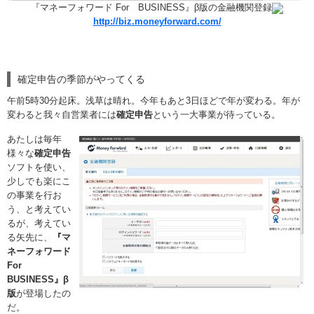
『マネーフォワード For BUSINESS』β版の金融機関登録
http://biz.moneyforward.com/
確定申告の季節がやってくる
午前5時30分起床。浅草は晴れ。今年もあと3日ほどで年が変わる。年が
変わると我々自営業者には
確定申告
という一大事業が待っている。
あたしは毎年
様々な
確定申告
ソフトを使い、
少しでも楽にこ
の事業を行お
う、と考えてい
るが、考えてい
る矢先に、
『マ
ネーフォワード
For
BUSINESS』β
版
が登場したの
だ。