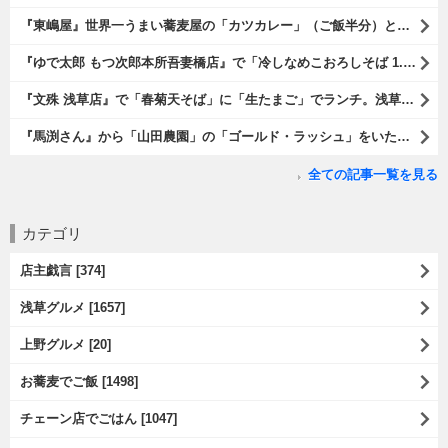
『東嶋屋』世界一うまい蕎麦屋の「カツカレー」（ご飯半分）と「おしんこ盛り合わせ」と「ビ―ル」でランチ。もう、ほんとうまいのだから、みんな食べてみてね、と云爾（笑）。（東嶋屋：竜泉一丁目）
『ゆで太郎 もつ次郎本所吾妻橋店』で「冷しなめこおろしそば 1.5倍盛」を手繰れば、それは「なめこ」の粘りが強烈な調味料となって、既に、ただの蕎麦では無くなっている。 ヌルヌルの蕎麦はめちゃくちゃにうまいのである（笑）。（ゆで太郎 もつ次郎本所吾妻橋店：墨田区吾妻橋3丁目）
『文殊 浅草店』で「春菊天そば」に「生たまご」でランチ。浅草地下街における至高のランチだ。今日も、実にうまかったのだよ（笑）。（文殊 浅草店：浅草一丁目：浅草地下街）
『馬渕さん』から「山田農園」の「ゴールド・ラッシュ」をいただいたのだ。甘いはうまい、うまいは身体には悪い、というのはいつものお約束（笑）。 でもね、その当然を百も承知で分かっていながらも食べてしまうのは、これが最高な「北の大地の贈り物」だからなのだよ（笑）。（馬渕さんからの贈与：山田農園：北海道夕張郡長沼町）
全ての記事一覧を見る
カテゴリ
店主戯言 [374]
浅草グルメ [1657]
上野グルメ [20]
お蕎麦でご飯 [1498]
チェーン店でごはん [1047]