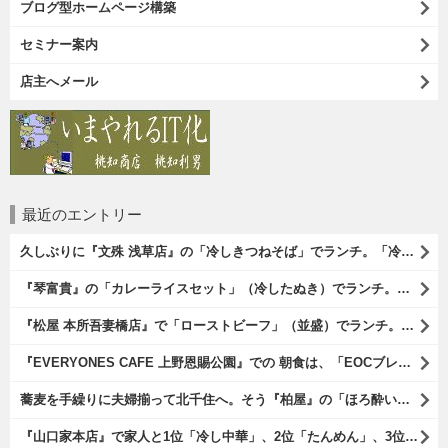
ブログ型ホームページ構築
セミナー案内
店主へメール
最近のエントリー
久しぶりに『文殊 浅草店』の「冷しきつねそば」でランチ。「冷しきつめそば」のうまさは甘さである。 あたしは思い出していたのだ。この甘さのせいで「きつねそば」を敬遠していたのか、と。 でも、うまかったのだよ（笑）。（文殊 浅草店：浅草一丁目：浅草地下街）
『琴富貴』の「カレーライスセット」（冷したぬき）でランチ。所謂「蕎麦屋のカレー」と『琴富貴』の夏の定番「冷したぬき」である。勿論、これはダブルでうまいのだよ（笑）。（琴富貴：墨田区吾妻橋1）
『松屋 本所吾妻橋店』で「ローストビーフ」（並盛）でランチ。「ローストビーフ」は2つのソースが掛かっている。オリジナルソースとレフォールソースだ。 はたしていかなるものなのかと期待しながら待てば、それは確りとうまかったのだよ（笑）。（松屋 本所吾妻橋店：墨田区吾妻橋三）
『EVERYONES CAFE 上野恩賜公園』での 朝食は、「EOCブレックファーストプレート」とセットで「アイスカフェラテ」をもらい、それから家人が「東京たまごを使ったパンケーキ キャラメルナッツ（2枚）」を頼んでみた。どれもがハイカラにうまいのだよ（笑）。（EVERYONES CAFE 上野恩賜公園：上野公園）
蕎麦を手繰りに夫婦揃って北千住へ。そう『柏屋』の「ほろ酔いセット」で一杯やったのだよ。ここは二駅離れた場所だけど、あたしの『街的』のようにくつろげる処だ。勿論、うまかったのだよ（笑）。（きそば 柏屋：足立区千住）
『山口家本店』で家人と1位「冷し中華」、2位「たんめん」、3位「かき氷」の順番通りのオーダーでランチ。なんの変哲もないものがうまいのは、当たり前だのクラッカーなのだと云爾（笑）。（山口家本店：千束通り商店街：浅草五丁目）