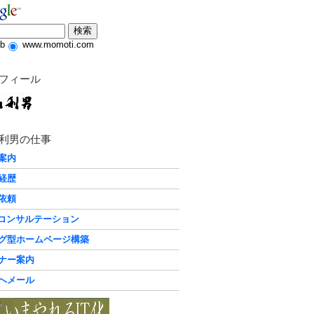
b
www.momoti.com
フィール
利男の仕事
案内
経歴
依頼
化コンサルテーション
グ型ホームページ構築
ナー案内
へメール