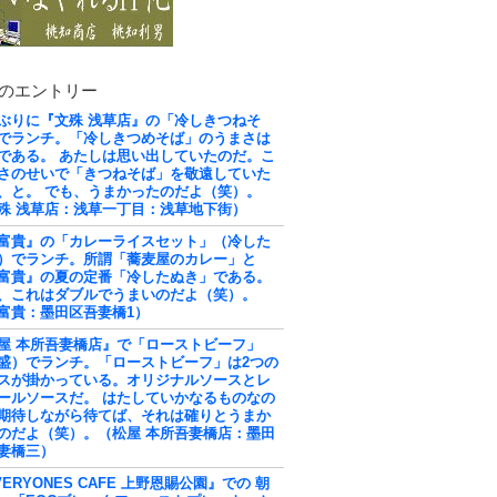
のエントリー
ぶりに『文殊 浅草店』の「冷しきつねそ
でランチ。「冷しきつめそば」のうまさは
である。 あたしは思い出していたのだ。こ
さのせいで「きつねそば」を敬遠していた
、と。 でも、うまかったのだよ（笑）。
殊 浅草店：浅草一丁目：浅草地下街）
富貴』の「カレーライスセット」（冷した
）でランチ。所謂「蕎麦屋のカレー」と
富貴』の夏の定番「冷したぬき」である。
、これはダブルでうまいのだよ（笑）。
富貴：墨田区吾妻橋1）
屋 本所吾妻橋店』で「ローストビーフ」
盛）でランチ。「ローストビーフ」は2つの
スが掛かっている。オリジナルソースとレ
ールソースだ。 はたしていかなるものなの
期待しながら待てば、それは確りとうまか
のだよ（笑）。（松屋 本所吾妻橋店：墨田
妻橋三）
VERYONES CAFE 上野恩賜公園』での 朝