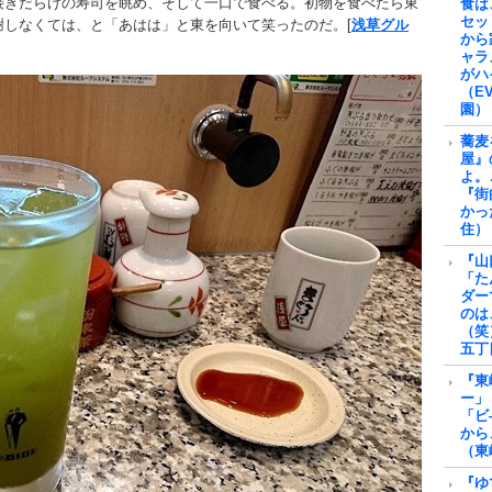
接ぎだらけの寿司を眺め、そして一口で食べる。初物を食べたら東
食は
セッ
しなくては、と「あはは」と東を向いて笑ったのだ。[
浅草グル
から
ャラ
がハ
（E
園）
蕎麦
屋』
よ。
『街
かっ
住）
『山
「た
ダー
のは
（笑
五丁
『東
ー」
「ビ
から
（東
『ゆ