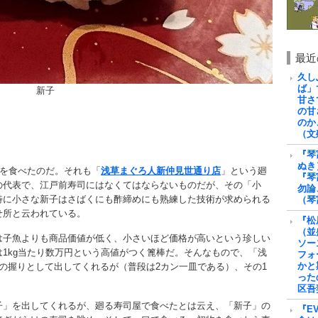
最近
久し
ば」
新子
甘さ
の甘
のか
（文
『琴
ぬき
を食べたのだ。それも「
浅草まぐろ人新仲見世通り店
」という廻
『琴
の代表で、江戸前寿司にはなくてはならないものだが、その「小
勿論
特に小さな新子はさばくにも酢締めにも熟練した技術が求められる
（琴
せ所と云われている。
『松
（並
は子魚よりも商品価値が低く、小さいほど価格が高いという珍しい
ソー
1kg当たり数万円という高値がつく篦棒だ。そんなもので、「浅
フォ
かと
の握りとして出してくれるが（普段は2カン一皿である）、その1
った
区吾
子」を出してくれるが、廻る寿司屋で食べたとは云え、「新子」の
『E