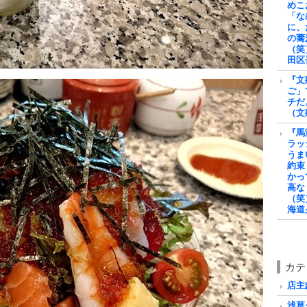
めこ
「な
に、
の蕎
（笑
田区
『文
ご」
チだ
（文
『馬
ラッ
うま
約束
かっ
高な
（笑
海道
カテ
店主戯
浅草グ