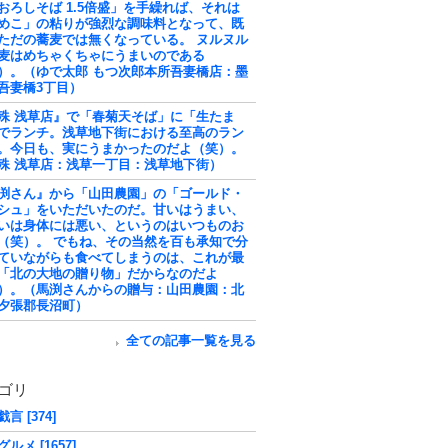
おろしそば 1.5倍盛」を手繰れば、それは
めこ」の粘りが強烈な調味料となって、既
ただの蕎麦では無くなっている。 ヌルヌル
麦はめちゃくちゃにうまいのである
）。（ゆで太郎 もつ次郎本所吾妻橋店：墨
吾妻橋3丁目）
殊 浅草店』で「春菊天そば」に「生たま
でランチ。浅草地下街における至高のラン
。今日も、実にうまかったのだよ（笑）。
殊 浅草店：浅草一丁目：浅草地下街）
渕さん』から「山田農園」の「ゴールド・
シュ」をいただいたのだ。甘いはうまい、
いは身体には悪い、というのはいつものお
（笑）。 でもね、その当然を百も承知で分
ていながらも食べてしまうのは、これが最
「北の大地の贈り物」だからなのだよ
）。（馬渕さんからの贈与：山田農園：北
夕張郡長沼町）
全ての記事一覧を見る
ゴリ
言 [374]
ルメ [1657]