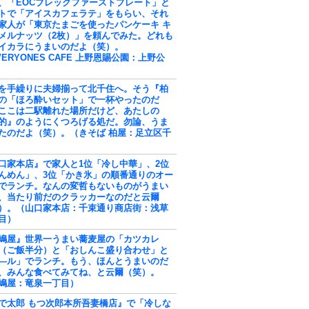
、「EOCブレックファーストプレート」と
トで「アイスカフェラテ」をもらい、それ
家人が「東京たまごを使ったパンケーキ キ
メルナッツ（2枚）」を頼んでみた。どれも
イカラにうまいのだよ（笑）。
VERYONES CAFE 上野恩賜公園：上野公
を手繰りに夫婦揃って北千住へ。そう『柏
の「ほろ酔いセット」で一杯やったのだ
ここは二駅離れた場所だけど、あたしの
的』のようにくつろげる処だ。勿論、うま
たのだよ（笑）。（きそば 柏屋：足立区千
口家本店』で家人と1位「冷し中華」、2位
んめん」、3位「かき氷」の順番通りのオー
でランチ。なんの変哲もないものがうまい
、当たり前だのクラッカーなのだと云爾
）。（山口家本店：千束通り商店街：浅草
目）
嶋屋』世界一うまい蕎麦屋の「カツカレ
（ご飯半分）と「おしんこ盛り合わせ」と
―ル」でランチ。もう、ほんとうまいのだ
、みんな食べてみてね、と云爾（笑）。
嶋屋：竜泉一丁目）
で太郎 もつ次郎本所吾妻橋店』で「冷しな