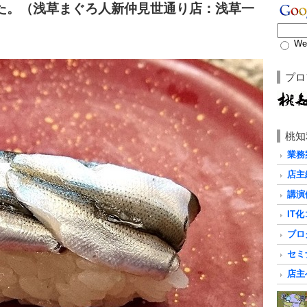
た。（浅草まぐろ人新仲見世通り店：浅草一
We
プロ
桃知
業務
店主
講演
IT
ブロ
セミ
店主