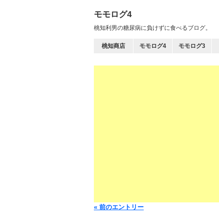
モモログ4
桃知利男の糖尿病に負けずに食べるブログ。
桃知商店
モモログ4
モモログ3
« 前のエントリー