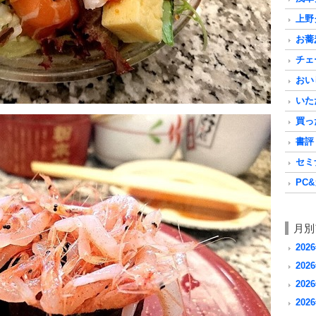
上野グ
お蕎麦
チェ
おいし
いただ
買った
書評 a
セミナ
PC&
月別
202
2026
2026
2026