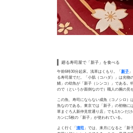
廻る寿司屋で「新子」を食べる
午前6時30分起床。浅草はくもり。「
新子
」
る寿司屋でだ。「小肌（コハダ）」は光物
鰭」の幼魚が「新子（シンコ）」である。
ので（というか面倒なので）職人の腕の見
この魚、寿司にならない成魚（コノシロ）
魚なのである。東京では「新子」の初物には
草まぐろ人新仲見世通り店」でも1カンだけ
カンに5枚の「新子」が使われている。
よく行く「
清司
」では、来月になると「新