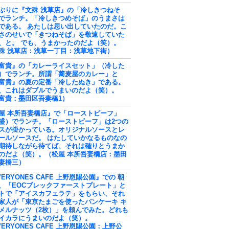
ぶりに『文殊 浅草店』の「冷しきつねそ
でランチ。「冷しきつめそば」のうまさは
である。 あたしは思い出していたのだ。こ
さのせいで「きつねそば」を敬遠していた
、と。 でも、うまかったのだよ（笑）。
殊 浅草店：浅草一丁目：浅草地下街）
富貴』の「カレーライスセット」（冷した
）でランチ。所謂「蕎麦屋のカレー」と
富貴』の夏の定番「冷したぬき」である。
、これはダブルでうまいのだよ（笑）。
富貴：墨田区吾妻橋1）
屋 本所吾妻橋店』で「ローストビーフ」
盛）でランチ。「ローストビーフ」は2つの
スが掛かっている。オリジナルソースとレ
ールソースだ。 はたしていかなるものなの
期待しながら待てば、それは確りとうまか
のだよ（笑）。（松屋 本所吾妻橋店：墨田
妻橋三）
VERYONES CAFE 上野恩賜公園』での 朝
、「EOCブレックファーストプレート」と
トで「アイスカフェラテ」をもらい、それ
家人が「東京たまごを使ったパンケーキ キ
メルナッツ（2枚）」を頼んでみた。どれも
イカラにうまいのだよ（笑）。
VERYONES CAFE 上野恩賜公園：上野公