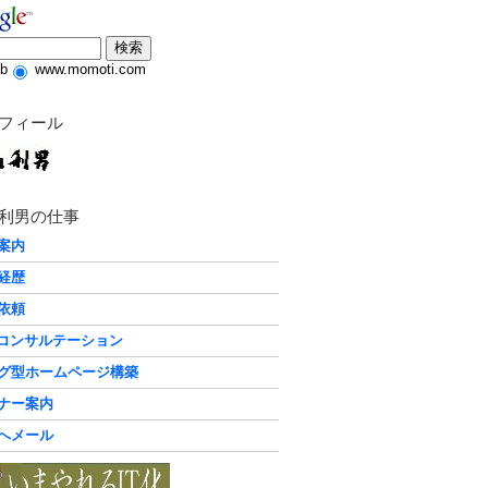
b
www.momoti.com
フィール
利男の仕事
案内
経歴
依頼
化コンサルテーション
グ型ホームページ構築
ナー案内
へメール