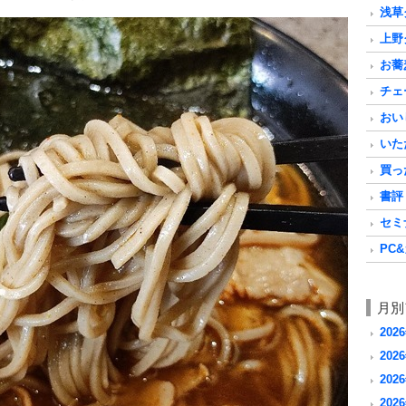
浅草グ
上野グ
お蕎麦
チェ
おいし
いただ
買った
書評 a
セミナ
PC&
月別
202
2026
2026
2026