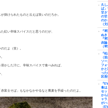
久し
ば」
甘さ
スが掛けられたものと云えば良いのだろか。
の甘
のか
（文
『琴
れた紅い辛味スパイスだと思うのだが、
ぬき
『琴
勿論
（琴
いのだよ（笑）。
『松
い。
（並
ソー
フォ
を溶かした汁に、辛味スパイスで食べみれば、
かと
った
か、
区吾
『E
食は
「赤富士そば」もなかなかやるなと蕎麦を手繰ったのだよ。
セッ
から
ャラ
がハ
（E