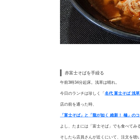
赤富士そばを手繰る
午前3時34分起床。浅草は晴れ。
今日のランチは珍しく「
名代 富士そば 浅
店の前を通った時、
「富士そば」と「龍が如く 維新！ 極」の
よし、たまには「富士そば」でも食べてみ
そしたら店員さんが近くにいて、注文を聴