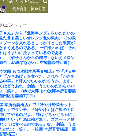
のエントリー
子さん』から「北海キング」をいただいの
見た目も美しいオレンジ色の果肉。 その果
スプーンを入れるとしっかりとした果実が
とすくえるのである。 一口食べれば、それ
れはうまいに決まっているのである
）。（砂子さんからの贈与：ないえメロン
組合：JA新すながわ：空知郡奈井江町）
で太郎 もつ次郎本所吾妻橋店』で「ざる中
と「かきあげ」を食べた。これを「かきあ
る中華」と呼んでいいのだろうか。まあ、
方はどうあれ、勿論、うまいのだからいい
よ（笑）。（ゆで太郎 もつ次郎本所吾妻橋
墨田区吾妻橋3丁目）
屋 本所吾妻橋店』で「冷や汁野菜セット
盛）」でランチ。「冷や汁」はご飯の上に
掛けてやるのだよ。 後はぐちゃぐちゃにし
噛むという行為は殆ど無く、ズスーッと飲
むように食べるのである』な。 勿論、うま
たのだよ（笑）。（松屋 本所吾妻橋店：墨
吾妻橋三）