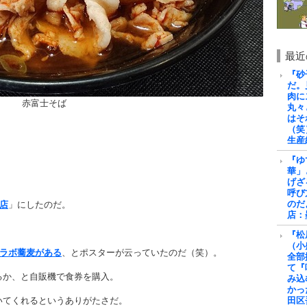
最近
『砂
だ。
肉に
赤富士そば
丸々
はそ
（笑
生産
『ゆ
華」
げざ
呼び
のだ
草店
」にしたのだ。
店：
『松
（小
コラボ蕎麦がある
、とポスターが云っていたのだ（笑）。
全部
て『
るか、と自販機で食券を購入。
み込
かっ
いてくれるというありがたさだ。
田区