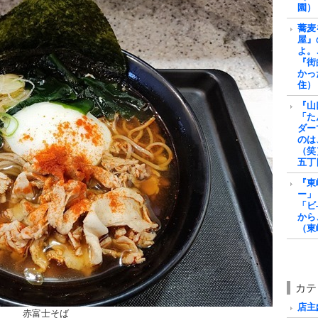
園）
蕎麦
屋』
よ。
『街
かっ
住）
『山
「た
ダー
のは
（笑
五丁
『東
ー」
「ビ
から
（東
カテ
店主戯
赤富士そば