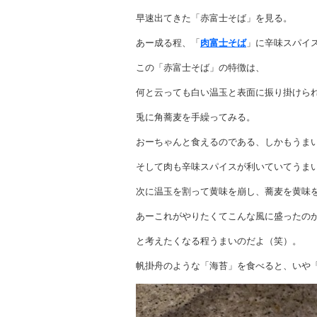
早速出てきた「赤富士そば」を見る。
あー成る程、「
肉富士そば
」に辛味スパイ
この「赤富士そば」の特徴は、
何と云っても白い温玉と表面に振り掛けら
兎に角蕎麦を手繰ってみる。
おーちゃんと食えるのである、しかもうま
そして肉も辛味スパイスが利いていてうま
次に温玉を割って黄味を崩し、蕎麦を黄味
あーこれがやりたくてこんな風に盛ったの
と考えたくなる程うまいのだよ（笑）。
帆掛舟のような「海苔」を食べると、いや