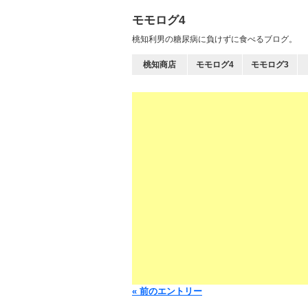
モモログ4
桃知利男の糖尿病に負けずに食べるブログ。
桃知商店
モモログ4
モモログ3
« 前のエントリー