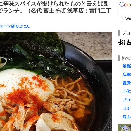
に辛味スパイスが掛けられたものと云えば良
ランチ。（名代 富士そば 浅草店：雷門二丁
We
ェーン店でごはん
プロ
桃知
業務
店主
講演
IT
ブロ
セミ
店主