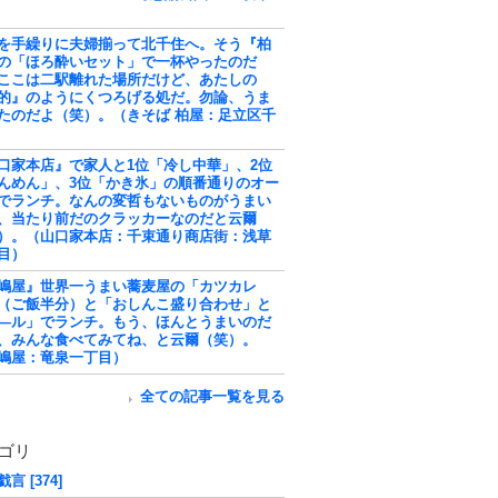
を手繰りに夫婦揃って北千住へ。そう『柏
の「ほろ酔いセット」で一杯やったのだ
ここは二駅離れた場所だけど、あたしの
的』のようにくつろげる処だ。勿論、うま
たのだよ（笑）。（きそば 柏屋：足立区千
口家本店』で家人と1位「冷し中華」、2位
んめん」、3位「かき氷」の順番通りのオー
でランチ。なんの変哲もないものがうまい
、当たり前だのクラッカーなのだと云爾
）。（山口家本店：千束通り商店街：浅草
目）
嶋屋』世界一うまい蕎麦屋の「カツカレ
（ご飯半分）と「おしんこ盛り合わせ」と
―ル」でランチ。もう、ほんとうまいのだ
、みんな食べてみてね、と云爾（笑）。
嶋屋：竜泉一丁目）
全ての記事一覧を見る
ゴリ
言 [374]