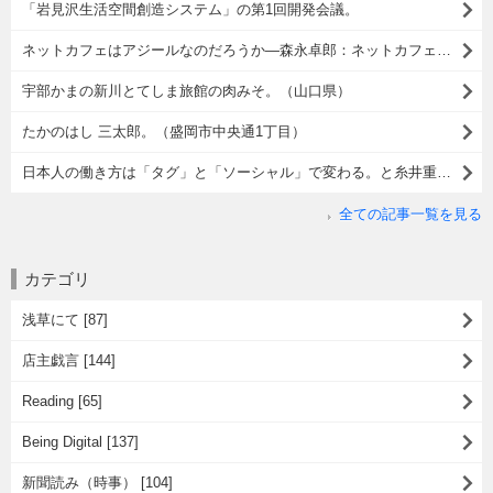
「岩見沢生活空間創造システム」の第1回開発会議。
ネットカフェはアジールなのだろうか―森永卓郎：ネットカフェ難民がスラムをつくる日。
宇部かまの新川とてしま旅館の肉みそ。（山口県）
たかのはし 三太郎。（盛岡市中央通1丁目）
日本人の働き方は「タグ」と「ソーシャル」で変わる。と糸井重里さんはいう。
全ての記事一覧を見る
カテゴリ
浅草にて [87]
店主戯言 [144]
Reading [65]
Being Digital [137]
新聞読み（時事） [104]