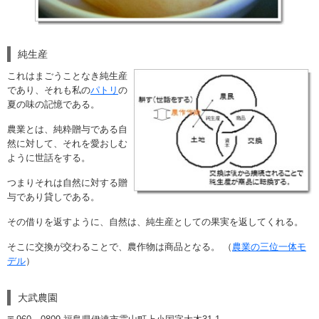
純生産
これはまごうことなき純生産
であり、それも私の
パトリ
の
夏の味の記憶である。
農業とは、純粋贈与である
自
然に対して、それを愛おしむ
よ
うに世話をする。
つまりそれは自然に対する贈
与であり貸しである。
その借りを返
すように、自然は、純生産としての果実
を返してくれる。
そこに交換
が交わることで、農作物は商品と
なる。 （
農業の三位一体モ
デル
）
大武農園