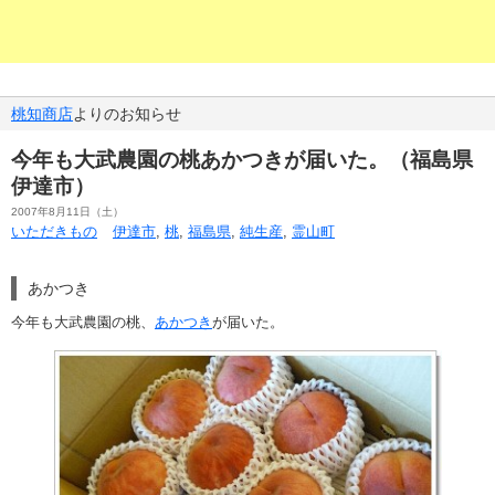
桃知商店
よりのお知らせ
今年も大武農園の桃あかつきが届いた。（福島県
伊達市）
2007年8月11日（土）
いただきもの
伊達市
,
桃
,
福島県
,
純生産
,
霊山町
あかつき
今年も大武農園の桃、
あかつき
が届いた。