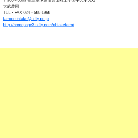
〒960－0809 福島県伊達市霊山町上小国字大木31-1
大武農園
TEL・FAX 024－588-1968
farmer.ohtake@nifty.ne.jp
http://homepage3.nifty.com/ohtakefarm/