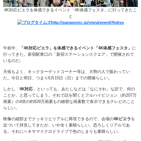
4K対応ビエラを体感できるイベント「4K体感フェスタ」に行ってきたこ
と
http://panasonic.jp/viera/event/#tokyo
午前中、
「4K対応ビエラ」を体感できるイベント「4K体感フェスタ」
に
行ってきた。新宿駅東口の「新宿ステーションスクエア」で開催されて
いるのだ。
天候もよく、キックターゲットコーナー等は、大勢の人で賑わってい
た。今日と明日、つまり6月15日（日）までの開催らしい。
しかし「
4K対応
」といっても、あたしなどは「なにそれ」な訳で、何の
ことか、と思ってしまう。それで話を聞くとフルハイビジョン（約207万
画素）の4倍の約829万画素もの緻密な画素数で表示できるテレビのこと
らしい。
映像の細部までクッキリとリアルに再現できるので、会場の
4Kビエラ
を
近づいて拝見してきたが、いや全く素晴らしい。恐ろしくリアルであ
る。それにヘキサマイクロドライブで色のしまりも素晴らしい。