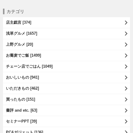
カテゴリ
店主戯言 [374]
浅草グルメ [1657]
上野グルメ [20]
お蕎麦でご飯 [1499]
チェーン店でごはん [1049]
おいしいもの [941]
いただきもの [462]
買ったもの [151]
書評 and etc. [63]
セミナーPPT [39]
PC&ガジェット [136]