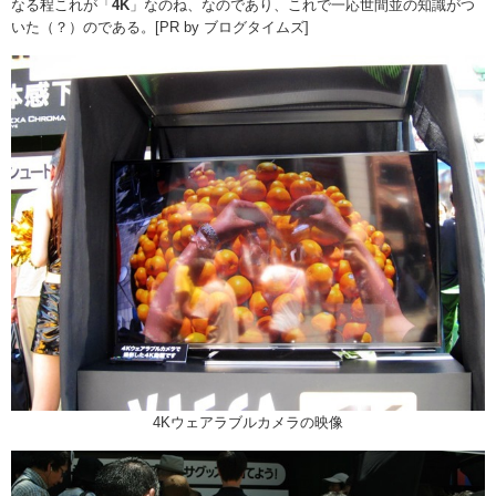
なる程これが「
4K
」なのね、なのであり、これで一応世間並の知識がつ
いた（？）のである。[PR by ブログタイムズ]
4Kウェアラブルカメラの映像