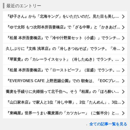
最近のエントリー
『砂子さん』から「北海キング」をいただいのだ。見た目も美しいオレンジ色の果肉。 その果肉にスプーンを入れるとしっかりとした果実が丸々とすくえるのである。 一口食べれば、それはそれはうまいに決まっているのである（笑）。（砂子さんからの贈与：ないえメロン生産組合：JA新すながわ：空知郡奈井江町）
『ゆで太郎 もつ次郎本所吾妻橋店』で「ざる中華」と「かきあげ」を食べた。これを「かきあげざる中華」と呼んでいいのだろうか。まあ、呼び方はどうあれ、勿論、うまいのだからいいのだよ（笑）。（ゆで太郎 もつ次郎本所吾妻橋店：墨田区吾妻橋3丁目）
『松屋 本所吾妻橋店』で「冷や汁野菜セット（小盛）」でランチ。「冷や汁」はご飯の上に全部掛けてやるのだよ。 後はぐちゃぐちゃにして『噛むという行為は殆ど無く、ズスーッと飲み込むように食べるのである』な。 勿論、うまかったのだよ（笑）。（松屋 本所吾妻橋店：墨田区吾妻橋三）
久しぶりに『文殊 浅草店』の「冷しきつねそば」でランチ。「冷しきつめそば」のうまさは甘さである。 あたしは思い出していたのだ。この甘さのせいで「きつねそば」を敬遠していたのか、と。 でも、うまかったのだよ（笑）。（文殊 浅草店：浅草一丁目：浅草地下街）
『琴富貴』の「カレーライスセット」（冷したぬき）でランチ。所謂「蕎麦屋のカレー」と『琴富貴』の夏の定番「冷したぬき」である。勿論、これはダブルでうまいのだよ（笑）。（琴富貴：墨田区吾妻橋1）
『松屋 本所吾妻橋店』で「ローストビーフ」（並盛）でランチ。「ローストビーフ」は2つのソースが掛かっている。オリジナルソースとレフォールソースだ。 はたしていかなるものなのかと期待しながら待てば、それは確りとうまかったのだよ（笑）。（松屋 本所吾妻橋店：墨田区吾妻橋三）
『EVERYONES CAFE 上野恩賜公園』での 朝食は、「EOCブレックファーストプレート」とセットで「アイスカフェラテ」をもらい、それから家人が「東京たまごを使ったパンケーキ キャラメルナッツ（2枚）」を頼んでみた。どれもがハイカラにうまいのだよ（笑）。（EVERYONES CAFE 上野恩賜公園：上野公園）
蕎麦を手繰りに夫婦揃って北千住へ。そう『柏屋』の「ほろ酔いセット」で一杯やったのだよ。ここは二駅離れた場所だけど、あたしの『街的』のようにくつろげる処だ。勿論、うまかったのだよ（笑）。（きそば 柏屋：足立区千住）
『山口家本店』で家人と1位「冷し中華」、2位「たんめん」、3位「かき氷」の順番通りのオーダーでランチ。なんの変哲もないものがうまいのは、当たり前だのクラッカーなのだと云爾（笑）。（山口家本店：千束通り商店街：浅草五丁目）
『東嶋屋』世界一うまい蕎麦屋の「カツカレー」（ご飯半分）と「おしんこ盛り合わせ」と「ビ―ル」でランチ。もう、ほんとうまいのだから、みんな食べてみてね、と云爾（笑）。（東嶋屋：竜泉一丁目）
全ての記事一覧を見る