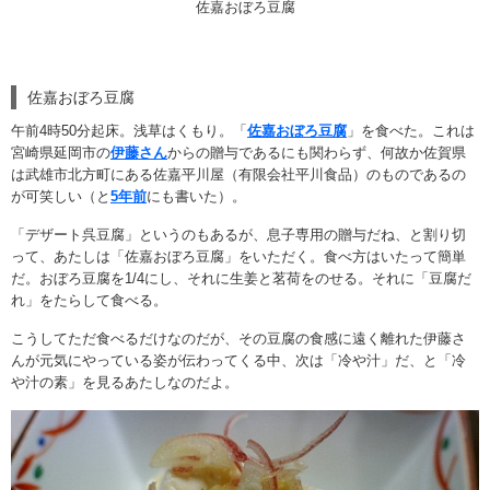
佐嘉おぼろ豆腐
佐嘉おぼろ豆腐
午前4時50分起床。浅草はくもり。「
佐嘉おぼろ豆腐
」を食べた。これは
宮崎県延岡市の
伊藤さん
からの贈与であるにも関わらず、何故か佐賀県
は武雄市北方町にある佐嘉平川屋（有限会社平川食品）のものであるの
が可笑しい（と
5年前
にも書いた）。
「デザート呉豆腐」というのもあるが、息子専用の贈与だね、と割り切
って、あたしは「佐嘉おぼろ豆腐」をいただく。食べ方はいたって簡単
だ。おぼろ豆腐を1/4にし、それに生姜と茗荷をのせる。それに「豆腐だ
れ」をたらして食べる。
こうしてただ食べるだけなのだが、その豆腐の食感に遠く離れた伊藤さ
んが元気にやっている姿が伝わってくる中、次は「冷や汁」だ、と「冷
や汁の素」を見るあたしなのだよ。