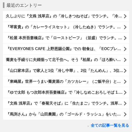
最近のエントリー
久しぶりに『文殊 浅草店』の「冷しきつねそば」でランチ。「冷しきつめそば」のうまさは甘さである。 あたしは思い出していたのだ。この甘さのせいで「きつねそば」を敬遠していたのか、と。 でも、うまかったのだよ（笑）。（文殊 浅草店：浅草一丁目：浅草地下街）
『琴富貴』の「カレーライスセット」（冷したぬき）でランチ。所謂「蕎麦屋のカレー」と『琴富貴』の夏の定番「冷したぬき」である。勿論、これはダブルでうまいのだよ（笑）。（琴富貴：墨田区吾妻橋1）
『松屋 本所吾妻橋店』で「ローストビーフ」（並盛）でランチ。「ローストビーフ」は2つのソースが掛かっている。オリジナルソースとレフォールソースだ。 はたしていかなるものなのかと期待しながら待てば、それは確りとうまかったのだよ（笑）。（松屋 本所吾妻橋店：墨田区吾妻橋三）
『EVERYONES CAFE 上野恩賜公園』での 朝食は、「EOCブレックファーストプレート」とセットで「アイスカフェラテ」をもらい、それから家人が「東京たまごを使ったパンケーキ キャラメルナッツ（2枚）」を頼んでみた。どれもがハイカラにうまいのだよ（笑）。（EVERYONES CAFE 上野恩賜公園：上野公園）
蕎麦を手繰りに夫婦揃って北千住へ。そう『柏屋』の「ほろ酔いセット」で一杯やったのだよ。ここは二駅離れた場所だけど、あたしの『街的』のようにくつろげる処だ。勿論、うまかったのだよ（笑）。（きそば 柏屋：足立区千住）
『山口家本店』で家人と1位「冷し中華」、2位「たんめん」、3位「かき氷」の順番通りのオーダーでランチ。なんの変哲もないものがうまいのは、当たり前だのクラッカーなのだと云爾（笑）。（山口家本店：千束通り商店街：浅草五丁目）
『東嶋屋』世界一うまい蕎麦屋の「カツカレー」（ご飯半分）と「おしんこ盛り合わせ」と「ビ―ル」でランチ。もう、ほんとうまいのだから、みんな食べてみてね、と云爾（笑）。（東嶋屋：竜泉一丁目）
『ゆで太郎 もつ次郎本所吾妻橋店』で「冷しなめこおろしそば 1.5倍盛」を手繰れば、それは「なめこ」の粘りが強烈な調味料となって、既に、ただの蕎麦では無くなっている。 ヌルヌルの蕎麦はめちゃくちゃにうまいのである（笑）。（ゆで太郎 もつ次郎本所吾妻橋店：墨田区吾妻橋3丁目）
『文殊 浅草店』で「春菊天そば」に「生たまご」でランチ。浅草地下街における至高のランチだ。今日も、実にうまかったのだよ（笑）。（文殊 浅草店：浅草一丁目：浅草地下街）
『馬渕さん』から「山田農園」の「ゴールド・ラッシュ」をいただいたのだ。甘いはうまい、うまいは身体には悪い、というのはいつものお約束（笑）。 でもね、その当然を百も承知で分かっていながらも食べてしまうのは、これが最高な「北の大地の贈り物」だからなのだよ（笑）。（馬渕さんからの贈与：山田農園：北海道夕張郡長沼町）
全ての記事一覧を見る