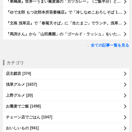
『東嶋屋』世界一うまい蕎麦屋の「カツカレー」（ご飯半分）と「おしんこ盛り合わせ」と「ビ―ル」でランチ。もう、ほんとうまいのだから、みんな食べてみてね、と云爾（笑）。（東嶋屋：竜泉一丁目）
『ゆで太郎 もつ次郎本所吾妻橋店』で「冷しなめこおろしそば 1.5倍盛」を手繰れば、それは「なめこ」の粘りが強烈な調味料となって、既に、ただの蕎麦では無くなっている。 ヌルヌルの蕎麦はめちゃくちゃにうまいのである（笑）。（ゆで太郎 もつ次郎本所吾妻橋店：墨田区吾妻橋3丁目）
『文殊 浅草店』で「春菊天そば」に「生たまご」でランチ。浅草地下街における至高のランチだ。今日も、実にうまかったのだよ（笑）。（文殊 浅草店：浅草一丁目：浅草地下街）
『馬渕さん』から「山田農園」の「ゴールド・ラッシュ」をいただいたのだ。甘いはうまい、うまいは身体には悪い、というのはいつものお約束（笑）。 でもね、その当然を百も承知で分かっていながらも食べてしまうのは、これが最高な「北の大地の贈り物」だからなのだよ（笑）。（馬渕さんからの贈与：山田農園：北海道夕張郡長沼町）
全ての記事一覧を見る
カテゴリ
店主戯言 [374]
浅草グルメ [1657]
上野グルメ [20]
お蕎麦でご飯 [1498]
チェーン店でごはん [1047]
おいしいもの [941]