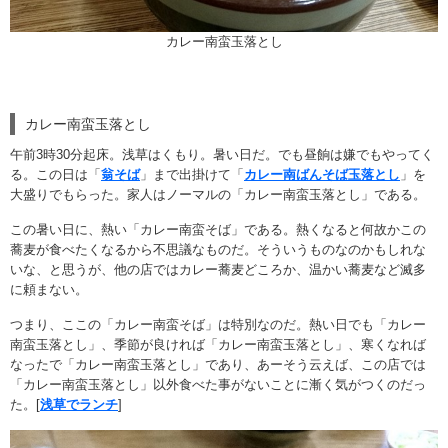
カレー南蛮玉落とし
カレー南蛮玉落とし
午前3時30分起床。浅草はくもり。暑い日だ。でも昼餉は嫌でもやってく
る。この日は「
翁そば
」まで出掛けて「
カレー南ばんそば玉落とし
」を
大盛りでもらった。家人はノーマルの「カレー南蛮玉落とし」である。
この暑い日に、熱い「カレー南蛮そば」である。熱くなると何故かこの
蕎麦が食べたくなるから不思議なものだ。そういうものなのかもしれな
いな、と思うが、他の店ではカレー蕎麦どころか、温かい蕎麦など滅多
に頼まない。
つまり、ここの「カレー南蛮そば」は特別なのだ。熱い日でも「カレー
南蛮玉落とし」、季節が良ければ「カレー南蛮玉落とし」、寒くなれば
なったで「カレー南蛮玉落とし」であり、あーそう云えば、この店では
「カレー南蛮玉落とし」以外食べた事がないことに漸く気がつくのだっ
た。[
浅草でランチ
]