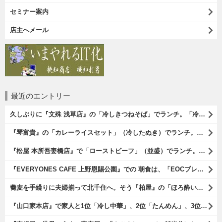
セミナー案内
店主へメール
最近のエントリー
久しぶりに『文殊 浅草店』の「冷しきつねそば」でランチ。「冷しきつめそば」のうまさは甘さである。 あたしは思い出していたのだ。この甘さのせいで「きつねそば」を敬遠していたのか、と。 でも、うまかったのだよ（笑）。（文殊 浅草店：浅草一丁目：浅草地下街）
『琴富貴』の「カレーライスセット」（冷したぬき）でランチ。所謂「蕎麦屋のカレー」と『琴富貴』の夏の定番「冷したぬき」である。勿論、これはダブルでうまいのだよ（笑）。（琴富貴：墨田区吾妻橋1）
『松屋 本所吾妻橋店』で「ローストビーフ」（並盛）でランチ。「ローストビーフ」は2つのソースが掛かっている。オリジナルソースとレフォールソースだ。 はたしていかなるものなのかと期待しながら待てば、それは確りとうまかったのだよ（笑）。（松屋 本所吾妻橋店：墨田区吾妻橋三）
『EVERYONES CAFE 上野恩賜公園』での 朝食は、「EOCブレックファーストプレート」とセットで「アイスカフェラテ」をもらい、それから家人が「東京たまごを使ったパンケーキ キャラメルナッツ（2枚）」を頼んでみた。どれもがハイカラにうまいのだよ（笑）。（EVERYONES CAFE 上野恩賜公園：上野公園）
蕎麦を手繰りに夫婦揃って北千住へ。そう『柏屋』の「ほろ酔いセット」で一杯やったのだよ。ここは二駅離れた場所だけど、あたしの『街的』のようにくつろげる処だ。勿論、うまかったのだよ（笑）。（きそば 柏屋：足立区千住）
『山口家本店』で家人と1位「冷し中華」、2位「たんめん」、3位「かき氷」の順番通りのオーダーでランチ。なんの変哲もないものがうまいのは、当たり前だのクラッカーなのだと云爾（笑）。（山口家本店：千束通り商店街：浅草五丁目）