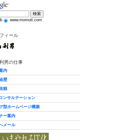
b
www.momoti.com
フィール
利男の仕事
案内
経歴
依頼
化コンサルテーション
グ型ホームページ構築
ナー案内
へメール