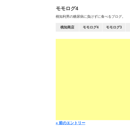
モモログ4
桃知利男の糖尿病に負けずに食べるブログ。
桃知商店
モモログ4
モモログ3
« 前のエントリー