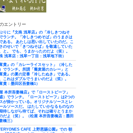
のエントリー
ぶりに『文殊 浅草店』の「冷しきつねそ
でランチ。「冷しきつめそば」のうまさは
である。 あたしは思い出していたのだ。こ
さのせいで「きつねそば」を敬遠していた
、と。 でも、うまかったのだよ（笑）。
殊 浅草店：浅草一丁目：浅草地下街）
富貴』の「カレーライスセット」（冷した
）でランチ。所謂「蕎麦屋のカレー」と
富貴』の夏の定番「冷したぬき」である。
、これはダブルでうまいのだよ（笑）。
富貴：墨田区吾妻橋1）
屋 本所吾妻橋店』で「ローストビーフ」
盛）でランチ。「ローストビーフ」は2つの
スが掛かっている。オリジナルソースとレ
ールソースだ。 はたしていかなるものなの
期待しながら待てば、それは確りとうまか
のだよ（笑）。（松屋 本所吾妻橋店：墨田
妻橋三）
VERYONES CAFE 上野恩賜公園』での 朝