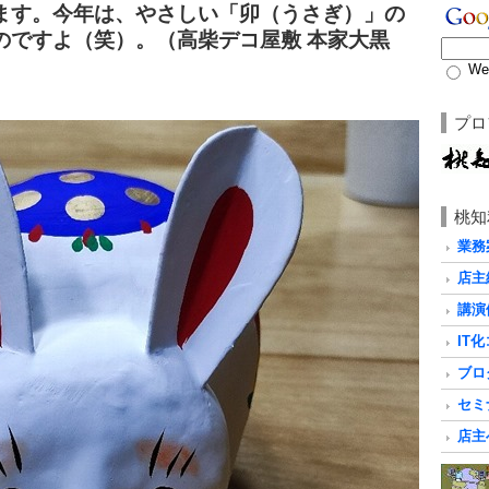
ます。今年は、やさしい「卯（うさぎ）」の
のですよ（笑）。（高柴デコ屋敷 本家大黒
）
We
プロ
桃知
業務
店主
講演
IT
ブロ
セミ
店主