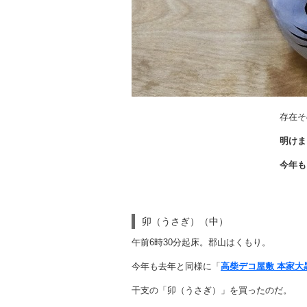
存在そ
明けま
今年も
卯（うさぎ）（中）
午前6時30分起床。郡山はくもり。
今年も去年と同様に「
高柴デコ屋敷 本家大
干支の「卯（うさぎ）」を買ったのだ。