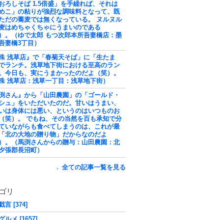
おろしそば 1.5倍盛」を手繰れば、それは
めこ」の粘りが強烈な調味料となって、既
ただの蕎麦では無くなっている。 ヌルヌル
麦はめちゃくちゃにうまいのである
）。（ゆで太郎 もつ次郎本所吾妻橋店：墨
吾妻橋3丁目）
殊 浅草店』で「春菊天そば」に「生たま
でランチ。浅草地下街における至高のラン
。今日も、実にうまかったのだよ（笑）。
殊 浅草店：浅草一丁目：浅草地下街）
渕さん』から「山田農園」の「ゴールド・
シュ」をいただいたのだ。甘いはうまい、
いは身体には悪い、というのはいつものお
（笑）。 でもね、その当然を百も承知で分
ていながらも食べてしまうのは、これが最
「北の大地の贈り物」だからなのだよ
）。（馬渕さんからの贈与：山田農園：北
夕張郡長沼町）
全ての記事一覧を見る
ゴリ
言 [374]
ルメ [1657]