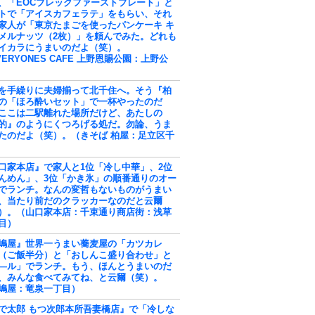
、「EOCブレックファーストプレート」と
トで「アイスカフェラテ」をもらい、それ
家人が「東京たまごを使ったパンケーキ キ
メルナッツ（2枚）」を頼んでみた。どれも
イカラにうまいのだよ（笑）。
VERYONES CAFE 上野恩賜公園：上野公
を手繰りに夫婦揃って北千住へ。そう『柏
の「ほろ酔いセット」で一杯やったのだ
ここは二駅離れた場所だけど、あたしの
的』のようにくつろげる処だ。勿論、うま
たのだよ（笑）。（きそば 柏屋：足立区千
口家本店』で家人と1位「冷し中華」、2位
んめん」、3位「かき氷」の順番通りのオー
でランチ。なんの変哲もないものがうまい
、当たり前だのクラッカーなのだと云爾
）。（山口家本店：千束通り商店街：浅草
目）
嶋屋』世界一うまい蕎麦屋の「カツカレ
（ご飯半分）と「おしんこ盛り合わせ」と
―ル」でランチ。もう、ほんとうまいのだ
、みんな食べてみてね、と云爾（笑）。
嶋屋：竜泉一丁目）
で太郎 もつ次郎本所吾妻橋店』で「冷しな