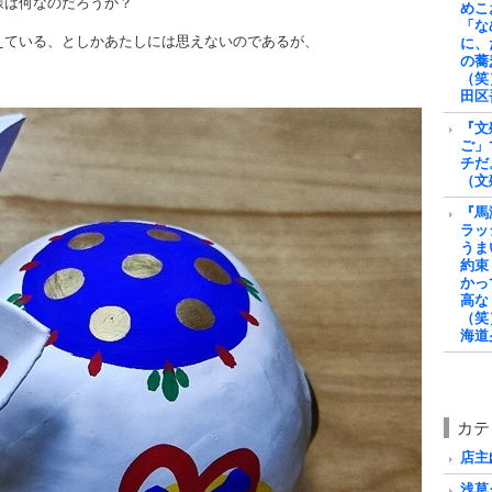
様は何なのだろうか？
めこ
「な
えている、としかあたしには思えないのであるが、
に、
の蕎
（笑
田区
『文
ご」
チだ
（文
『馬
ラッ
うま
約束
かっ
高な
（笑
海道
カテ
店主戯
浅草グ