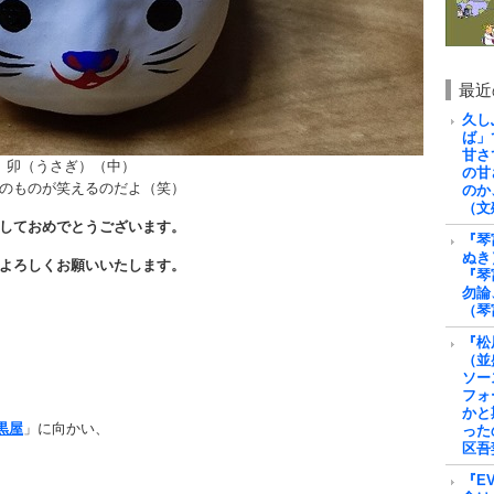
最近
久し
ば」
甘さ
卯（うさぎ）（中）
の甘
のものが笑えるのだよ（笑）
のか
（文
しておめでとうございます。
『琴
ぬき
よろしくお願いいたします。
『琴
勿論
（琴
『松
（並
ソー
フォ
かと
黒屋
」に向かい、
った
区吾
『E