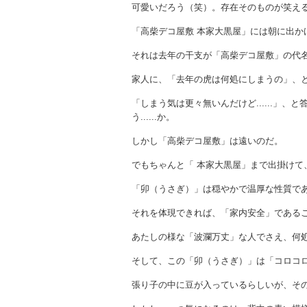
可愛いだろう（笑）。存在そのものが笑え
「高柴デコ屋敷 本家大黒屋」には朝に出か
それは去年の干支が「高柴デコ屋敷」の代
家人に、「去年の虎は何処にしまうの」、
「しまう気は更々無いんだけど......」
う......か。
しかし「高柴デコ屋敷」は遠いのだ。
でもちゃんと「 本家大黒屋」まで出掛け
「卯（うさぎ）」は穏やかで温厚な性質で
それを体現できれば、「家内安全」である
あたしの様な「波瀾万丈」な人でさえ、何
そして、この「卯（うさぎ）」は「コロコ
張り子の中に豆が入っているらしいが、そ