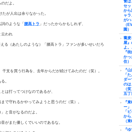
食は
るのだよ。
セッ
から
けたが人出は余りなかった。
ャラ
がハ
名詞のような「
腰高トラ
」だったからかもしれず、
（E
園）
と云われ
蕎麦
屋』
、と答える（あたしのような）「腰高トラ」ファンが多いせいだろ
よ。
『街
かっ
住）
『山
て、干支を買う行為を、去年からだが続けてみたのだ（笑）。
「た
ダー
ある。
のは
（笑
ことは打ってつけなのであるが、
五丁
処まで守れるかやってみようと思うのだ（笑）。
『東
ー」
「ビ
ロ」と音がなるのだよ。
から
（東
の音がまた優しくでいいのであるな。
『ゆ