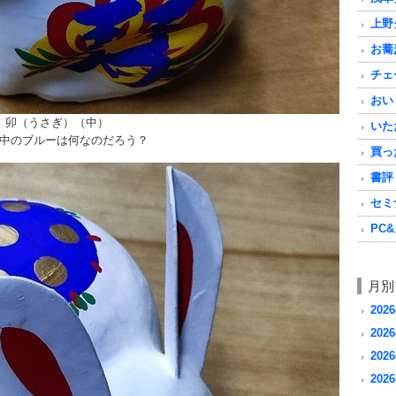
上野グ
お蕎麦
チェ
おいし
卯（うさぎ）（中）
いただ
中のブルーは何なのだろう？
買った
書評 a
セミナ
PC&
月別
202
2026
2026
2026