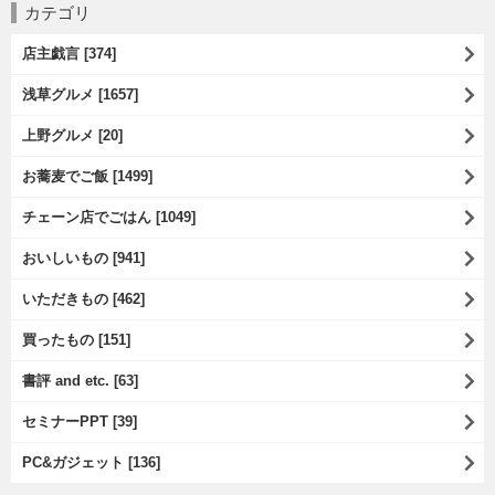
カテゴリ
店主戯言 [374]
浅草グルメ [1657]
上野グルメ [20]
お蕎麦でご飯 [1499]
チェーン店でごはん [1049]
おいしいもの [941]
いただきもの [462]
買ったもの [151]
書評 and etc. [63]
セミナーPPT [39]
PC&ガジェット [136]