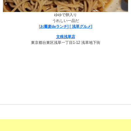
ゆゆで卵入り
うれしい一品だ
[
お蕎麦deランチ
] [
浅草グルメ
]
文殊浅草店
東京都台東区浅草一丁目1-12 浅草地下街