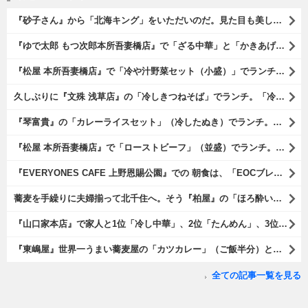
『砂子さん』から「北海キング」をいただいのだ。見た目も美しいオレンジ色の果肉。 その果肉にスプーンを入れるとしっかりとした果実が丸々とすくえるのである。 一口食べれば、それはそれはうまいに決まっているのである（笑）。（砂子さんからの贈与：ないえメロン生産組合：JA新すながわ：空知郡奈井江町）
『ゆで太郎 もつ次郎本所吾妻橋店』で「ざる中華」と「かきあげ」を食べた。これを「かきあげざる中華」と呼んでいいのだろうか。まあ、呼び方はどうあれ、勿論、うまいのだからいいのだよ（笑）。（ゆで太郎 もつ次郎本所吾妻橋店：墨田区吾妻橋3丁目）
『松屋 本所吾妻橋店』で「冷や汁野菜セット（小盛）」でランチ。「冷や汁」はご飯の上に全部掛けてやるのだよ。 後はぐちゃぐちゃにして『噛むという行為は殆ど無く、ズスーッと飲み込むように食べるのである』な。 勿論、うまかったのだよ（笑）。（松屋 本所吾妻橋店：墨田区吾妻橋三）
久しぶりに『文殊 浅草店』の「冷しきつねそば」でランチ。「冷しきつめそば」のうまさは甘さである。 あたしは思い出していたのだ。この甘さのせいで「きつねそば」を敬遠していたのか、と。 でも、うまかったのだよ（笑）。（文殊 浅草店：浅草一丁目：浅草地下街）
『琴富貴』の「カレーライスセット」（冷したぬき）でランチ。所謂「蕎麦屋のカレー」と『琴富貴』の夏の定番「冷したぬき」である。勿論、これはダブルでうまいのだよ（笑）。（琴富貴：墨田区吾妻橋1）
『松屋 本所吾妻橋店』で「ローストビーフ」（並盛）でランチ。「ローストビーフ」は2つのソースが掛かっている。オリジナルソースとレフォールソースだ。 はたしていかなるものなのかと期待しながら待てば、それは確りとうまかったのだよ（笑）。（松屋 本所吾妻橋店：墨田区吾妻橋三）
『EVERYONES CAFE 上野恩賜公園』での 朝食は、「EOCブレックファーストプレート」とセットで「アイスカフェラテ」をもらい、それから家人が「東京たまごを使ったパンケーキ キャラメルナッツ（2枚）」を頼んでみた。どれもがハイカラにうまいのだよ（笑）。（EVERYONES CAFE 上野恩賜公園：上野公園）
蕎麦を手繰りに夫婦揃って北千住へ。そう『柏屋』の「ほろ酔いセット」で一杯やったのだよ。ここは二駅離れた場所だけど、あたしの『街的』のようにくつろげる処だ。勿論、うまかったのだよ（笑）。（きそば 柏屋：足立区千住）
『山口家本店』で家人と1位「冷し中華」、2位「たんめん」、3位「かき氷」の順番通りのオーダーでランチ。なんの変哲もないものがうまいのは、当たり前だのクラッカーなのだと云爾（笑）。（山口家本店：千束通り商店街：浅草五丁目）
『東嶋屋』世界一うまい蕎麦屋の「カツカレー」（ご飯半分）と「おしんこ盛り合わせ」と「ビ―ル」でランチ。もう、ほんとうまいのだから、みんな食べてみてね、と云爾（笑）。（東嶋屋：竜泉一丁目）
全ての記事一覧を見る