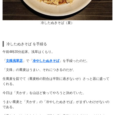
冷したぬきそば（夏）
冷したぬきそば を手繰る
午前4時20分起床。浅草はくもり。
「
文殊浅草店
」で「
冷やしたぬきそば
」を手繰ったのだ。
「文殊」の蕎麦はうまい、それにつきるのだが、
生蕎麦を茹でて（蕎麦粉の割合は半割に過ぎないが）さっと器に盛って
くれる。
今日は「天かす」を山ほど食ってやろうと決めていた、
うまい蕎麦と「天かす」の「冷やしたぬきそば」がまずいわけがないの
である。