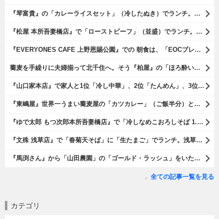
『琴富貴』の「カレーライスセット」（冷したぬき）でランチ。所謂「蕎麦屋のカレー」と『琴富貴』の夏の定番「冷したぬき」である。勿論、これはダブルでうまいのだよ（笑）。（琴富貴：墨田区吾妻橋1）
『松屋 本所吾妻橋店』で「ローストビーフ」（並盛）でランチ。「ローストビーフ」は2つのソースが掛かっている。オリジナルソースとレフォールソースだ。 はたしていかなるものなのかと期待しながら待てば、それは確りとうまかったのだよ（笑）。（松屋 本所吾妻橋店：墨田区吾妻橋三）
『EVERYONES CAFE 上野恩賜公園』での 朝食は、「EOCブレックファーストプレート」とセットで「アイスカフェラテ」をもらい、それから家人が「東京たまごを使ったパンケーキ キャラメルナッツ（2枚）」を頼んでみた。どれもがハイカラにうまいのだよ（笑）。（EVERYONES CAFE 上野恩賜公園：上野公園）
蕎麦を手繰りに夫婦揃って北千住へ。そう『柏屋』の「ほろ酔いセット」で一杯やったのだよ。ここは二駅離れた場所だけど、あたしの『街的』のようにくつろげる処だ。勿論、うまかったのだよ（笑）。（きそば 柏屋：足立区千住）
『山口家本店』で家人と1位「冷し中華」、2位「たんめん」、3位「かき氷」の順番通りのオーダーでランチ。なんの変哲もないものがうまいのは、当たり前だのクラッカーなのだと云爾（笑）。（山口家本店：千束通り商店街：浅草五丁目）
『東嶋屋』世界一うまい蕎麦屋の「カツカレー」（ご飯半分）と「おしんこ盛り合わせ」と「ビ―ル」でランチ。もう、ほんとうまいのだから、みんな食べてみてね、と云爾（笑）。（東嶋屋：竜泉一丁目）
『ゆで太郎 もつ次郎本所吾妻橋店』で「冷しなめこおろしそば 1.5倍盛」を手繰れば、それは「なめこ」の粘りが強烈な調味料となって、既に、ただの蕎麦では無くなっている。 ヌルヌルの蕎麦はめちゃくちゃにうまいのである（笑）。（ゆで太郎 もつ次郎本所吾妻橋店：墨田区吾妻橋3丁目）
『文殊 浅草店』で「春菊天そば」に「生たまご」でランチ。浅草地下街における至高のランチだ。今日も、実にうまかったのだよ（笑）。（文殊 浅草店：浅草一丁目：浅草地下街）
『馬渕さん』から「山田農園」の「ゴールド・ラッシュ」をいただいたのだ。甘いはうまい、うまいは身体には悪い、というのはいつものお約束（笑）。 でもね、その当然を百も承知で分かっていながらも食べてしまうのは、これが最高な「北の大地の贈り物」だからなのだよ（笑）。（馬渕さんからの贈与：山田農園：北海道夕張郡長沼町）
全ての記事一覧を見る
カテゴリ