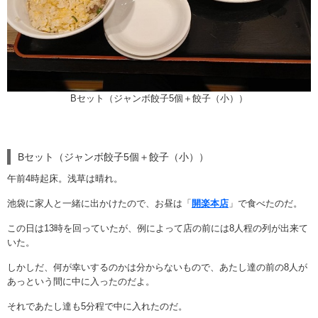
Bセット（ジャンボ餃子5個＋餃子（小））
Bセット（ジャンボ餃子5個＋餃子（小））
午前4時起床。浅草は晴れ。
池袋に家人と一緒に出かけたので、お昼は「
開楽本店
」で食べたのだ。
この日は13時を回っていたが、例によって店の前には8人程の列が出来て
いた。
しかしだ、何が幸いするのかは分からないもので、あたし達の前の8人が
あっという間に中に入ったのだよ。
それであたし達も5分程で中に入れたのだ。