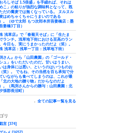
おろしそば 1.5倍盛」を手繰れば、それは
めこ」の粘りが強烈な調味料となって、既
ただの蕎麦では無くなっている。 ヌルヌル
麦はめちゃくちゃにうまいのである
）。（ゆで太郎 もつ次郎本所吾妻橋店：墨
吾妻橋3丁目）
殊 浅草店』で「春菊天そば」に「生たま
でランチ。浅草地下街における至高のラン
。今日も、実にうまかったのだよ（笑）。
殊 浅草店：浅草一丁目：浅草地下街）
渕さん』から「山田農園」の「ゴールド・
シュ」をいただいたのだ。甘いはうまい、
いは身体には悪い、というのはいつものお
（笑）。 でもね、その当然を百も承知で分
ていながらも食べてしまうのは、これが最
「北の大地の贈り物」だからなのだよ
）。（馬渕さんからの贈与：山田農園：北
夕張郡長沼町）
全ての記事一覧を見る
ゴリ
言 [374]
ルメ [1657]