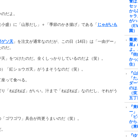
食は
セッ
から
いのだよ。
ャラ
がハ
（小盛）に「山形だし」＋「季節のかき揚げ」である「
じゃがいも
（E
園）
蕎麦
ボゲソ天
」を注文が通常なのだが、この日（14日）は「一由デー」
屋』
たのだ。
よ。
『街
が天」をつけたのだ。全くしっかりしているのだよ（笑）。
かっ
住）
の）「紅ショウガ天」がうまそうなのだ（笑）。
『山
「た
て座って食べる。
ダー
のは
ぱり「ねばねば」がいい。汁まで「ねばねば」なのだし、それがう
（笑
五丁
『東
ー」
「ビ
の「ゴワゴワ」具合が尚更うまいのだ（笑）。
から
（東
だ。
『ゆ