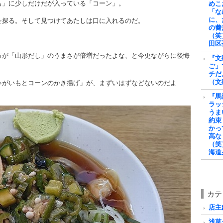
も」に少しだけだが入っている「コーン」。
めこ
「な
に、
を探る。そして見つけてあたしは口に入れるのだ。
の蕎
（笑
田区
方が「山形だし」のうまさが倍増だったよな、と今更ながらに後悔
『文
ご」
チだ
（文
ゃがいもとコーンのかき揚げ」が、まずいはずなどないのだよ
『馬
ラッ
うま
約束
かっ
高な
（笑
海道
カテ
店主戯
浅草グ