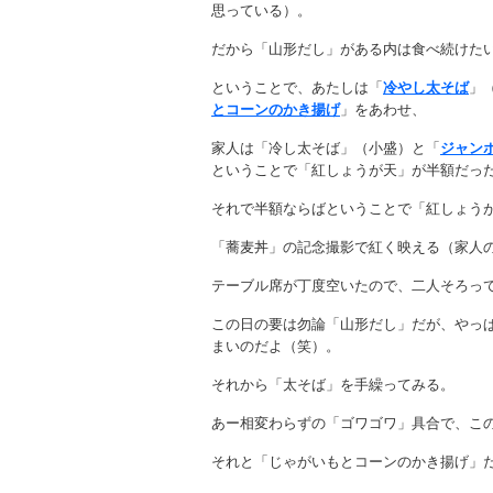
思っている）。
だから「山形だし」がある内は食べ続けた
ということで、あたしは「
冷やし太そば
」
とコーンのかき揚げ
」をあわせ、
家人は「冷し太そば」（小盛）と「
ジャン
ということで「紅しょうが天」が半額だっ
それで半額ならばということで「紅しょう
「蕎麦丼」の記念撮影で紅く映える（家人
テーブル席が丁度空いたので、二人そろっ
この日の要は勿論「山形だし」だが、やっ
まいのだよ（笑）。
それから「太そば」を手繰ってみる。
あー相変わらずの「ゴワゴワ」具合で、こ
それと「じゃがいもとコーンのかき揚げ」