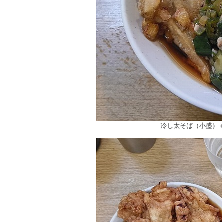
冷し太そば（小盛）