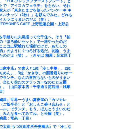
、「EOCブレックファーストプレート」と
トで「アイスカフェラテ」をもらい、それ
家人が「東京たまごを使ったパンケーキ キ
メルナッツ（2枚）」を頼んでみた。どれも
イカラにうまいのだよ（笑）。
VERYONES CAFE 上野恩賜公園：上野公
を手繰りに夫婦揃って北千住へ。そう『柏
の「ほろ酔いセット」で一杯やったのだ
ここは二駅離れた場所だけど、あたしの
的』のようにくつろげる処だ。勿論、うま
たのだよ（笑）。（きそば 柏屋：足立区千
口家本店』で家人と1位「冷し中華」、2位
んめん」、3位「かき氷」の順番通りのオー
でランチ。なんの変哲もないものがうまい
、当たり前だのクラッカーなのだと云爾
）。（山口家本店：千束通り商店街：浅草
目）
嶋屋』世界一うまい蕎麦屋の「カツカレ
（ご飯半分）と「おしんこ盛り合わせ」と
―ル」でランチ。もう、ほんとうまいのだ
、みんな食べてみてね、と云爾（笑）。
嶋屋：竜泉一丁目）
で太郎 もつ次郎本所吾妻橋店』で「冷しな