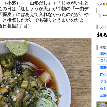
」（小盛）＋「山形だし」＋「じゃがいもと
この日は「紅しょうが天」が半額の「一由デ
「蕎麦」にはあえて入れなかったのだが、や
We
、と後悔したが、でも確りとうまいのだよ
西日暮里2丁目）
プロ
桃知
業務
店主
講演
IT
ブロ
セミ
店主