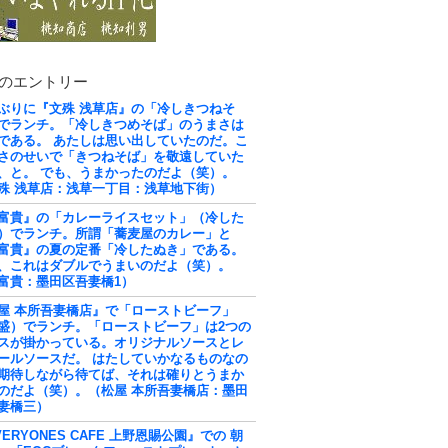
のエントリー
ぶりに『文殊 浅草店』の「冷しきつねそ
でランチ。「冷しきつめそば」のうまさは
である。 あたしは思い出していたのだ。こ
さのせいで「きつねそば」を敬遠していた
、と。 でも、うまかったのだよ（笑）。
殊 浅草店：浅草一丁目：浅草地下街）
富貴』の「カレーライスセット」（冷した
）でランチ。所謂「蕎麦屋のカレー」と
富貴』の夏の定番「冷したぬき」である。
、これはダブルでうまいのだよ（笑）。
富貴：墨田区吾妻橋1）
屋 本所吾妻橋店』で「ローストビーフ」
盛）でランチ。「ローストビーフ」は2つの
スが掛かっている。オリジナルソースとレ
ールソースだ。 はたしていかなるものなの
期待しながら待てば、それは確りとうまか
のだよ（笑）。（松屋 本所吾妻橋店：墨田
妻橋三）
VERYONES CAFE 上野恩賜公園』での 朝