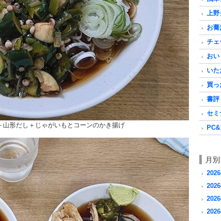
上野グ
お蕎麦
チェ
おいし
いただ
買った
書評 a
セミナ
＋山形だし＋じゃがいもとコーンのかき揚げ
PC&
月別
202
2026
2026
2026