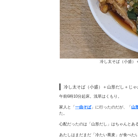
冷し太そば（小盛）
冷し太そば（小盛）＋山形だし＋じゃ
午前6時10分起床。浅草はくもり。
家人と「
一由そば
」に行ったのだが、「
山
た。
心配だったのは「山形だし」はちゃんとあ
あたしはまだまだ「冷たい蕎麦」が食べた