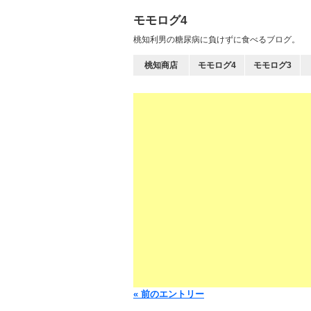
モモログ4
桃知利男の糖尿病に負けずに食べるブログ。
桃知商店
モモログ4
モモログ3
« 前のエントリー