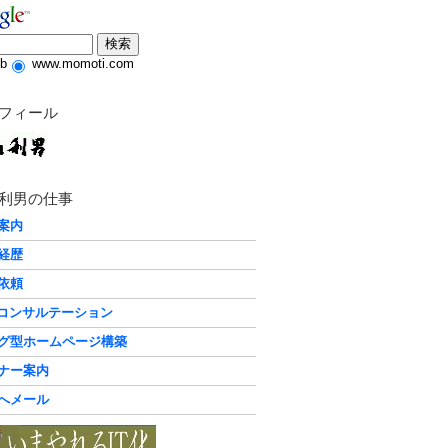
b
www.momoti.com
フィール
利男の仕事
案内
経歴
依頼
化コンサルテーション
グ型ホームページ構築
ナー案内
へメール