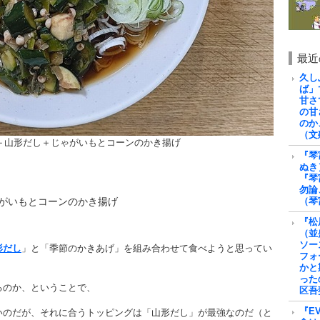
最近
久し
ば」
甘さ
の甘
のか
（文
＋山形だし＋じゃがいもとコーンのかき揚げ
『琴
ぬき
『琴
勿論
がいもとコーンのかき揚げ
（琴
『松
（並
ソー
形だし
」と「季節のかきあげ」を組み合わせて食べようと思ってい
フォ
かと
った
るのか、ということで、
区吾
『E
いのだが、それに合うトッピングは「山形だし」が最強なのだ（と