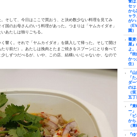
食は
セッ
から
ャラ
た。そして、今日はここで買おう、と決め数少ない料理を見てみ
がハ
（E
タイ国のお母さんのいう料理があった。つまりは「ヤムカイダオ」
園）
たいあたしは独りごちる。
蕎麦
いく響く。それで「ヤムカイダオ」を購入して帰った。そして開け
屋』
あたり前だ）。あたしは挽肉とたまご焼きをスプーンにとり食べて
よ。
『街
と少しずつだべるが、いや、この店、結構いいじゃないか、なので
かっ
住）
『山
「た
ダー
のは
（笑
五丁
『東
ー」
「ビ
から
（東
『ゆ