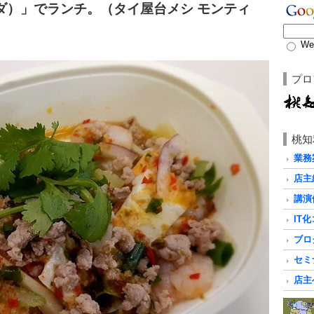
ダ）」でランチ。（タイ屋台メシ モンティ
We
プロ
桃知
業務
店主
講演
IT
ブロ
セミ
店主