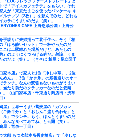
、「EOCブレックファーストプレート」と
トで「アイスカフェラテ」をもらい、それ
家人が「東京たまごを使ったパンケーキ キ
メルナッツ（2枚）」を頼んでみた。どれも
イカラにうまいのだよ（笑）。
VERYONES CAFE 上野恩賜公園：上野公
を手繰りに夫婦揃って北千住へ。そう『柏
の「ほろ酔いセット」で一杯やったのだ
ここは二駅離れた場所だけど、あたしの
的』のようにくつろげる処だ。勿論、うま
たのだよ（笑）。（きそば 柏屋：足立区千
口家本店』で家人と1位「冷し中華」、2位
んめん」、3位「かき氷」の順番通りのオー
でランチ。なんの変哲もないものがうまい
、当たり前だのクラッカーなのだと云爾
）。（山口家本店：千束通り商店街：浅草
目）
嶋屋』世界一うまい蕎麦屋の「カツカレ
（ご飯半分）と「おしんこ盛り合わせ」と
―ル」でランチ。もう、ほんとうまいのだ
、みんな食べてみてね、と云爾（笑）。
嶋屋：竜泉一丁目）
で太郎 もつ次郎本所吾妻橋店』で「冷しな