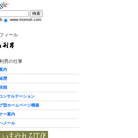
b
www.momoti.com
フィール
利男の仕事
案内
経歴
依頼
化コンサルテーション
グ型ホームページ構築
ナー案内
へメール