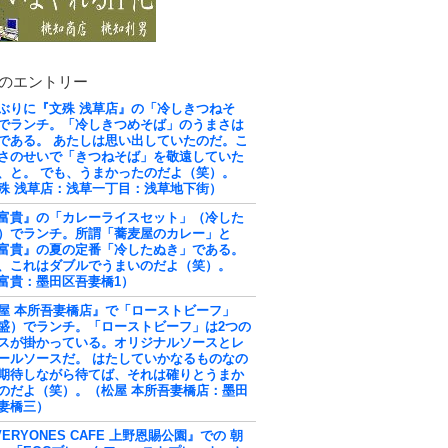
のエントリー
ぶりに『文殊 浅草店』の「冷しきつねそ
でランチ。「冷しきつめそば」のうまさは
である。 あたしは思い出していたのだ。こ
さのせいで「きつねそば」を敬遠していた
、と。 でも、うまかったのだよ（笑）。
殊 浅草店：浅草一丁目：浅草地下街）
富貴』の「カレーライスセット」（冷した
）でランチ。所謂「蕎麦屋のカレー」と
富貴』の夏の定番「冷したぬき」である。
、これはダブルでうまいのだよ（笑）。
富貴：墨田区吾妻橋1）
屋 本所吾妻橋店』で「ローストビーフ」
盛）でランチ。「ローストビーフ」は2つの
スが掛かっている。オリジナルソースとレ
ールソースだ。 はたしていかなるものなの
期待しながら待てば、それは確りとうまか
のだよ（笑）。（松屋 本所吾妻橋店：墨田
妻橋三）
VERYONES CAFE 上野恩賜公園』での 朝