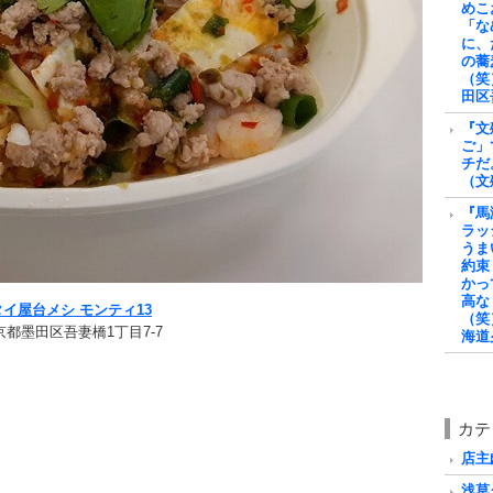
めこ
「な
に、
の蕎
（笑
田区
『文
ご」
チだ
（文
『馬
ラッ
うま
約束
かっ
高な
タイ屋台メシ モンティ13
（笑
京都墨田区吾妻橋1丁目7-7
海道
カテ
店主戯
浅草グ