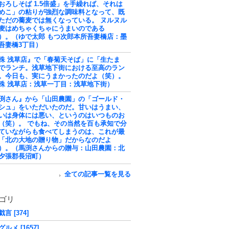
おろしそば 1.5倍盛」を手繰れば、それは
めこ」の粘りが強烈な調味料となって、既
ただの蕎麦では無くなっている。 ヌルヌル
麦はめちゃくちゃにうまいのである
）。（ゆで太郎 もつ次郎本所吾妻橋店：墨
吾妻橋3丁目）
殊 浅草店』で「春菊天そば」に「生たま
でランチ。浅草地下街における至高のラン
。今日も、実にうまかったのだよ（笑）。
殊 浅草店：浅草一丁目：浅草地下街）
渕さん』から「山田農園」の「ゴールド・
シュ」をいただいたのだ。甘いはうまい、
いは身体には悪い、というのはいつものお
（笑）。 でもね、その当然を百も承知で分
ていながらも食べてしまうのは、これが最
「北の大地の贈り物」だからなのだよ
）。（馬渕さんからの贈与：山田農園：北
夕張郡長沼町）
全ての記事一覧を見る
ゴリ
言 [374]
ルメ [1657]