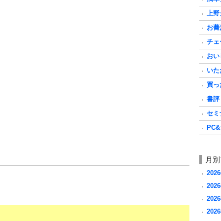
上野グ
お蕎麦
チェ
おいし
いただ
買った
書評 a
セミナ
PC&
月別
202
2026
2026
2026