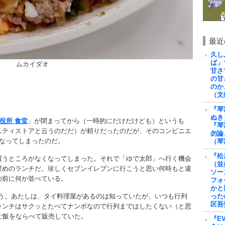
最近
久し
ば」
ムカイダオ
甘さ
の甘
のか
（文
『琴
ぬき
役所 食堂
」が閉まってから（一時的にだけだけども）というも
『琴
ニティストアと云うのだだ）が頼りだったのだが、そのコンビニエ
勿論
なってしまったのだ。
（琴
『松
買うところがなくなってしまった。それで「ゆで太郎」へ行く機会
（並
遅めのランチだ。珍しくセブンイレブンに行こうと思い何時もと違
ソー
の前に何か並べている。
フォ
かと
う。あたしは、タイ料理屋があるのは知っていたが、いつも行列
った
区吾
ランチはサクッとたべてナンボなので行列まではしたくない（と思
ご飯をならべて販売していた。
『E