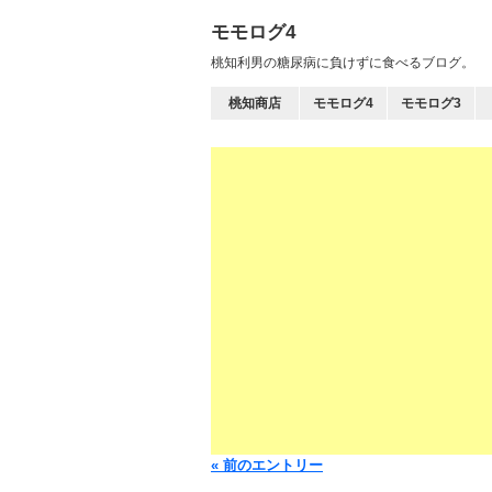
モモログ4
桃知利男の糖尿病に負けずに食べるブログ。
桃知商店
モモログ4
モモログ3
« 前のエントリー