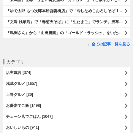
『ゆで太郎 もつ次郎本所吾妻橋店』で「冷しなめこおろしそば 1.5倍盛」を手繰れば、それは「なめこ」の粘りが強烈な調味料となって、既に、ただの蕎麦では無くなっている。 ヌルヌルの蕎麦はめちゃくちゃにうまいのである（笑）。（ゆで太郎 もつ次郎本所吾妻橋店：墨田区吾妻橋3丁目）
『文殊 浅草店』で「春菊天そば」に「生たまご」でランチ。浅草地下街における至高のランチだ。今日も、実にうまかったのだよ（笑）。（文殊 浅草店：浅草一丁目：浅草地下街）
『馬渕さん』から「山田農園」の「ゴールド・ラッシュ」をいただいたのだ。甘いはうまい、うまいは身体には悪い、というのはいつものお約束（笑）。 でもね、その当然を百も承知で分かっていながらも食べてしまうのは、これが最高な「北の大地の贈り物」だからなのだよ（笑）。（馬渕さんからの贈与：山田農園：北海道夕張郡長沼町）
全ての記事一覧を見る
カテゴリ
店主戯言 [374]
浅草グルメ [1657]
上野グルメ [20]
お蕎麦でご飯 [1498]
チェーン店でごはん [1047]
おいしいもの [941]