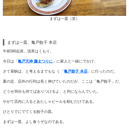
まずは一皿（笑）
まずは一皿、亀戸餃子 本店
午前5時起床。浅草はくもり。
今日は「
亀戸天神 藤まつりに
」に家人と一緒にでかけ、
さて昼餉は、と考えるまでもな く「
亀戸餃子 本店
」に行ったのだ。
案の定、店外の行列は長く伸びていたのだが、ここは「亀戸餃子」だ、
どうせ30分も待てばありつけるよ、と列にならんでいた。
やがて店内に入るとあたしゃビールを頼むだけである。
ひとりでにでてくる餃子の皿。
まずは一皿、よし食うぞなのである。