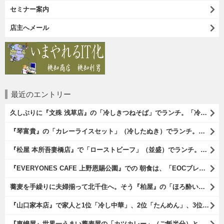
セミナー案内
店主へメール
最近のエントリー
久しぶりに『文殊 浅草店』の「冷しきつねそば」でランチ。「冷しきつめそば」のうまさは甘さである。 あたしは思い出していたのだ。この甘さのせいで「きつねそば」を敬遠していたのか、と。 でも、うまかったのだよ（笑）。（文殊 浅草店：浅草一丁目：浅草地下街）
『琴富貴』の「カレーライスセット」（冷したぬき）でランチ。所謂「蕎麦屋のカレー」と『琴富貴』の夏の定番「冷したぬき」である。勿論、これはダブルでうまいのだよ（笑）。（琴富貴：墨田区吾妻橋1）
『松屋 本所吾妻橋店』で「ローストビーフ」（並盛）でランチ。「ローストビーフ」は2つのソースが掛かっている。オリジナルソースとレフォールソースだ。 はたしていかなるものなのかと期待しながら待てば、それは確りとうまかったのだよ（笑）。（松屋 本所吾妻橋店：墨田区吾妻橋三）
『EVERYONES CAFE 上野恩賜公園』での 朝食は、「EOCブレックファーストプレート」とセットで「アイスカフェラテ」をもらい、それから家人が「東京たまごを使ったパンケーキ キャラメルナッツ（2枚）」を頼んでみた。どれもがハイカラにうまいのだよ（笑）。（EVERYONES CAFE 上野恩賜公園：上野公園）
蕎麦を手繰りに夫婦揃って北千住へ。そう『柏屋』の「ほろ酔いセット」で一杯やったのだよ。ここは二駅離れた場所だけど、あたしの『街的』のようにくつろげる処だ。勿論、うまかったのだよ（笑）。（きそば 柏屋：足立区千住）
『山口家本店』で家人と1位「冷し中華」、2位「たんめん」、3位「かき氷」の順番通りのオーダーでランチ。なんの変哲もないものがうまいのは、当たり前だのクラッカーなのだと云爾（笑）。（山口家本店：千束通り商店街：浅草五丁目）
『東嶋屋』世界一うまい蕎麦屋の「カツカレー」（ご飯半分）と「おしんこ盛り合わせ」と「ビ―ル」でランチ。もう、ほんとうまいのだから、みんな食べてみてね、と云爾（笑）。（東嶋屋：竜泉一丁目）