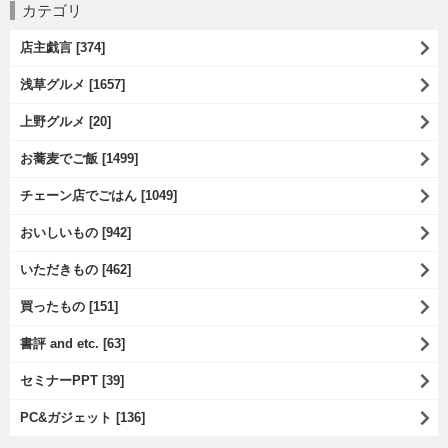
カテゴリ
店主戯言 [374]
浅草グルメ [1657]
上野グルメ [20]
お蕎麦でご飯 [1499]
チェーン店でごはん [1049]
おいしいもの [942]
いただきもの [462]
買ったもの [151]
書評 and etc. [63]
セミナーPPT [39]
PC&ガジェット [136]