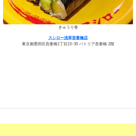
きゅうり巻
スシロー浅草吾妻橋店
東京都墨田区吾妻橋1丁目23ｰ30 パトリア吾妻橋 2階