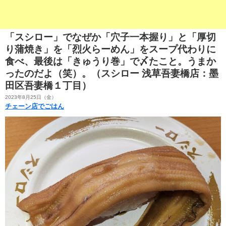
「スシロー」でなぜか「穴子一本握り」と「厚切
り蒲焼き」を「烈火らーめん」をスープ代わりに
食べ、最後は「きゅうり巻」で〆たこと。うまか
ったのだよ（笑）。（スシロー 浅草吾妻橋店：墨
田区吾妻橋１丁目）
2023年8月25日（金）
チェーン店でごはん