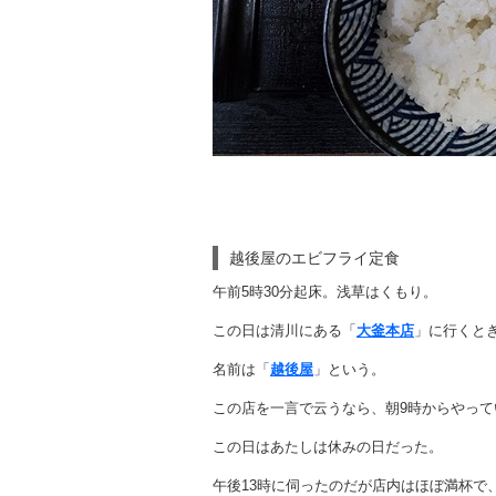
越後屋のエビフライ定食
午前5時30分起床。浅草はくもり。
この日は清川にある「
大釜本店
」に行くと
名前は「
越後屋
」という。
この店を一言で云うなら、朝9時からやっ
この日はあたしは休みの日だった。
午後13時に伺ったのだが店内はほぼ満杯で