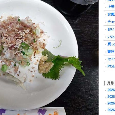
上野グ
お蕎麦
チェ
おいし
いただ
買った
書評 a
セミナ
PC&
月別
202
2026
2026
2026