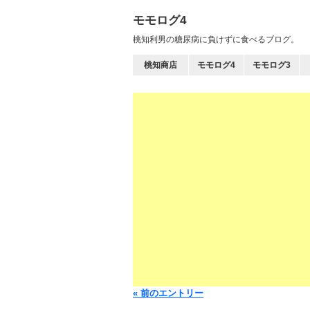
モモログ4
桃知利男の糖尿病に負けずに食べるブログ。
桃知商店
モモログ4
モモログ3
« 前のエントリー