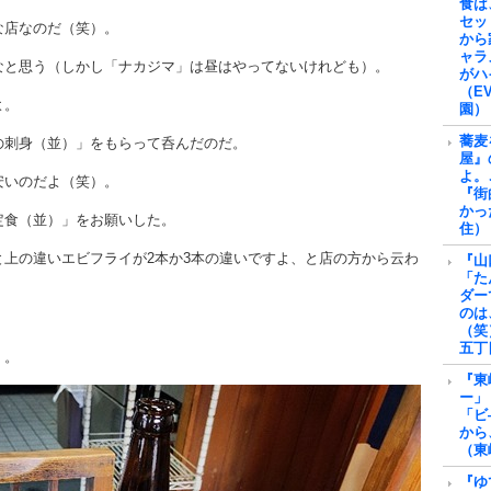
食は
セッ
な店なのだ（笑）。
から
ャラ
なと思う（しかし「ナカジマ」は昼はやってないけれども）。
がハ
（E
よ。
園）
蕎麦
の刺身（並）」をもらって呑んだのだ。
屋』
よ。
安いのだよ（笑）。
『街
かっ
定食（並）」をお願いした。
住）
上の違いエビフライが2本か3本の違いですよ、と店の方から云わ
『山
「た
ダー
のは
（笑
五丁
）。
『東
ー」
「ビ
から
（東
『ゆ