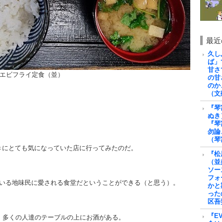
最近
久し
ば」
甘さ
エビフライ定食（並）
の甘
のか
（文
『琴
ぬき
『琴
勿論
（琴
きにとても気になっていた店に行ってみたのだ。
『松
（並
ソー
フォ
ている地味民に愛される食堂だということができる（と思う）。
かと
った
区吾
『E
、多くの人達のテーブルの上にお酒がある。