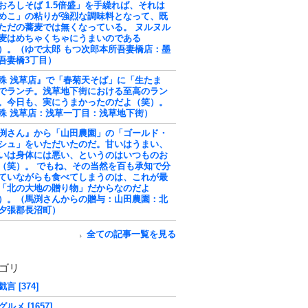
おろしそば 1.5倍盛」を手繰れば、それは
めこ」の粘りが強烈な調味料となって、既
ただの蕎麦では無くなっている。 ヌルヌル
麦はめちゃくちゃにうまいのである
）。（ゆで太郎 もつ次郎本所吾妻橋店：墨
吾妻橋3丁目）
殊 浅草店』で「春菊天そば」に「生たま
でランチ。浅草地下街における至高のラン
。今日も、実にうまかったのだよ（笑）。
殊 浅草店：浅草一丁目：浅草地下街）
渕さん』から「山田農園」の「ゴールド・
シュ」をいただいたのだ。甘いはうまい、
いは身体には悪い、というのはいつものお
（笑）。 でもね、その当然を百も承知で分
ていながらも食べてしまうのは、これが最
「北の大地の贈り物」だからなのだよ
）。（馬渕さんからの贈与：山田農園：北
夕張郡長沼町）
全ての記事一覧を見る
ゴリ
言 [374]
ルメ [1657]