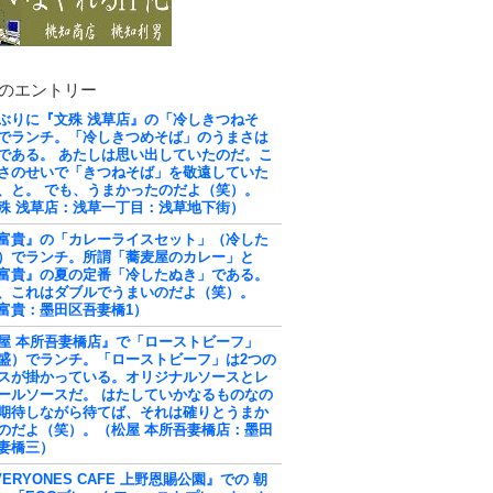
のエントリー
ぶりに『文殊 浅草店』の「冷しきつねそ
でランチ。「冷しきつめそば」のうまさは
である。 あたしは思い出していたのだ。こ
さのせいで「きつねそば」を敬遠していた
、と。 でも、うまかったのだよ（笑）。
殊 浅草店：浅草一丁目：浅草地下街）
富貴』の「カレーライスセット」（冷した
）でランチ。所謂「蕎麦屋のカレー」と
富貴』の夏の定番「冷したぬき」である。
、これはダブルでうまいのだよ（笑）。
富貴：墨田区吾妻橋1）
屋 本所吾妻橋店』で「ローストビーフ」
盛）でランチ。「ローストビーフ」は2つの
スが掛かっている。オリジナルソースとレ
ールソースだ。 はたしていかなるものなの
期待しながら待てば、それは確りとうまか
のだよ（笑）。（松屋 本所吾妻橋店：墨田
妻橋三）
VERYONES CAFE 上野恩賜公園』での 朝