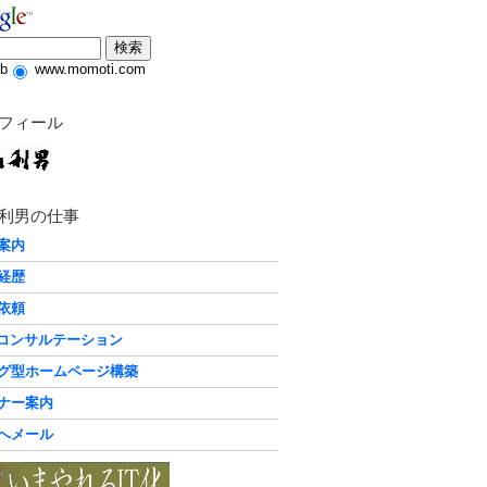
b
www.momoti.com
フィール
利男の仕事
案内
経歴
依頼
化コンサルテーション
グ型ホームページ構築
ナー案内
へメール