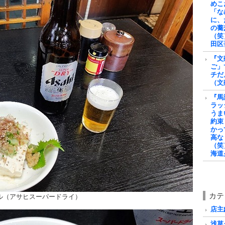
めこ
「な
に、
の蕎
（笑
田区
『文
ご」
チだ
（文
『馬
ラッ
うま
約束
かっ
高な
（笑
海道
カテ
ル（アサヒスーパードライ）
店主戯
浅草グ