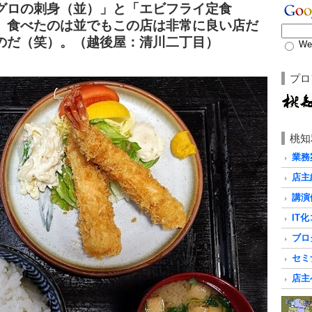
グロの刺身（並）」と「エビフライ定食
、食べたのは並でもこの店は非常に良い店だ
のだ（笑）。（越後屋：清川二丁目）
We
プロ
桃知
業務
店主
講演
IT
ブロ
セミ
店主