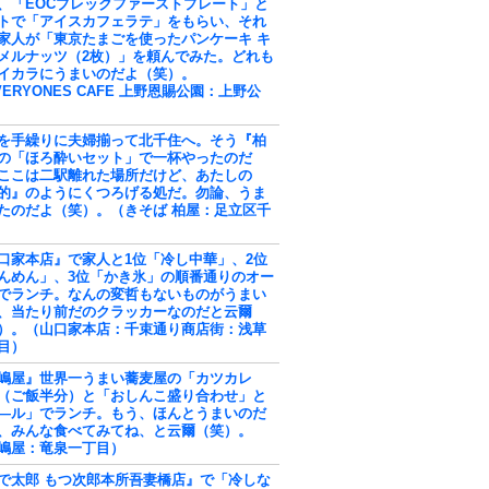
、「EOCブレックファーストプレート」と
トで「アイスカフェラテ」をもらい、それ
家人が「東京たまごを使ったパンケーキ キ
メルナッツ（2枚）」を頼んでみた。どれも
イカラにうまいのだよ（笑）。
VERYONES CAFE 上野恩賜公園：上野公
を手繰りに夫婦揃って北千住へ。そう『柏
の「ほろ酔いセット」で一杯やったのだ
ここは二駅離れた場所だけど、あたしの
的』のようにくつろげる処だ。勿論、うま
たのだよ（笑）。（きそば 柏屋：足立区千
口家本店』で家人と1位「冷し中華」、2位
んめん」、3位「かき氷」の順番通りのオー
でランチ。なんの変哲もないものがうまい
、当たり前だのクラッカーなのだと云爾
）。（山口家本店：千束通り商店街：浅草
目）
嶋屋』世界一うまい蕎麦屋の「カツカレ
（ご飯半分）と「おしんこ盛り合わせ」と
―ル」でランチ。もう、ほんとうまいのだ
、みんな食べてみてね、と云爾（笑）。
嶋屋：竜泉一丁目）
で太郎 もつ次郎本所吾妻橋店』で「冷しな