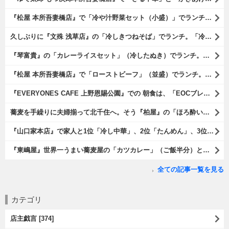
『松屋 本所吾妻橋店』で「冷や汁野菜セット（小盛）」でランチ。「冷や汁」はご飯の上に全部掛けてやるのだよ。 後はぐちゃぐちゃにして『噛むという行為は殆ど無く、ズスーッと飲み込むように食べるのである』な。 勿論、うまかったのだよ（笑）。（松屋 本所吾妻橋店：墨田区吾妻橋三）
久しぶりに『文殊 浅草店』の「冷しきつねそば」でランチ。「冷しきつめそば」のうまさは甘さである。 あたしは思い出していたのだ。この甘さのせいで「きつねそば」を敬遠していたのか、と。 でも、うまかったのだよ（笑）。（文殊 浅草店：浅草一丁目：浅草地下街）
『琴富貴』の「カレーライスセット」（冷したぬき）でランチ。所謂「蕎麦屋のカレー」と『琴富貴』の夏の定番「冷したぬき」である。勿論、これはダブルでうまいのだよ（笑）。（琴富貴：墨田区吾妻橋1）
『松屋 本所吾妻橋店』で「ローストビーフ」（並盛）でランチ。「ローストビーフ」は2つのソースが掛かっている。オリジナルソースとレフォールソースだ。 はたしていかなるものなのかと期待しながら待てば、それは確りとうまかったのだよ（笑）。（松屋 本所吾妻橋店：墨田区吾妻橋三）
『EVERYONES CAFE 上野恩賜公園』での 朝食は、「EOCブレックファーストプレート」とセットで「アイスカフェラテ」をもらい、それから家人が「東京たまごを使ったパンケーキ キャラメルナッツ（2枚）」を頼んでみた。どれもがハイカラにうまいのだよ（笑）。（EVERYONES CAFE 上野恩賜公園：上野公園）
蕎麦を手繰りに夫婦揃って北千住へ。そう『柏屋』の「ほろ酔いセット」で一杯やったのだよ。ここは二駅離れた場所だけど、あたしの『街的』のようにくつろげる処だ。勿論、うまかったのだよ（笑）。（きそば 柏屋：足立区千住）
『山口家本店』で家人と1位「冷し中華」、2位「たんめん」、3位「かき氷」の順番通りのオーダーでランチ。なんの変哲もないものがうまいのは、当たり前だのクラッカーなのだと云爾（笑）。（山口家本店：千束通り商店街：浅草五丁目）
『東嶋屋』世界一うまい蕎麦屋の「カツカレー」（ご飯半分）と「おしんこ盛り合わせ」と「ビ―ル」でランチ。もう、ほんとうまいのだから、みんな食べてみてね、と云爾（笑）。（東嶋屋：竜泉一丁目）
全ての記事一覧を見る
カテゴリ
店主戯言 [374]