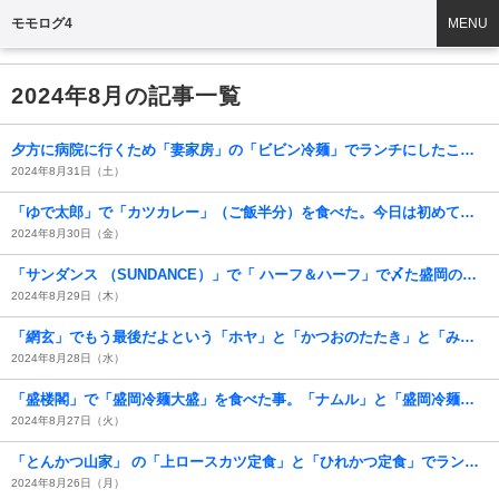
モモログ4
MENU
2024年8月の記事一覧
夕方に病院に行くため「妻家房」の「ビビン冷麺」でランチにしたこと。やっぱり「冷麺」、血糖値はうまくコントロールされ85mg/dL、HbA1cは6.3％。うん、うまかったのだよ（笑）。（妻家房 松屋浅草店：花川戸一丁目）
2024年8月31日（土）
「ゆで太郎」で「カツカレー」（ご飯半分）を食べた。今日は初めて「福神漬け」をトッピングしてみたら、絶対のうまさなのだわ（笑）。（ゆで太郎本所吾妻橋店：墨田区吾妻橋3丁目）
2024年8月30日（金）
「サンダンス （SUNDANCE）」で「 ハーフ＆ハーフ」で〆た盛岡の夜。黒と琥珀の2極が交わる瞬間の美しさと「フィッシュ＆チップス」もうまかったよ（笑）。（サンダンス （SUNDANCE）：盛岡市大通1丁目）
2024年8月29日（木）
「網玄」でもう最後だよという「ホヤ」と「かつおのたたき」と「みずだこ」と「桜海老のかきあげ」と「ミスジのとんかつ」にビールが止まらないのだわ。うまかったよ（笑）。（網玄：盛岡市菜園）
2024年8月28日（水）
「盛楼閣」で「盛岡冷麺大盛」を食べた事。「ナムル」と「盛岡冷麺」、忠実に「盛岡冷麺文法」を上書きするその姿を見れば「盛岡冷麺狂」は唯々うれしいのだよ。当然にうまいのだ。（盛岡市盛岡駅前通15）
2024年8月27日（火）
「とんかつ山家」 の「上ロースカツ定食」と「ひれかつ定食」でランチ。インバウンドの方々がやたらと目立つ店内だったが、味は変わらずうまかったのだよ（笑）。（とんかつ山家 上野店：上野四丁目）
2024年8月26日（月）