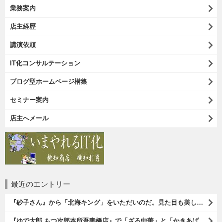
業務案内
店主経歴
講演依頼
IT化コンサルテーション
ブログ型ホームページ構築
セミナー案内
店主へメール
最近のエントリー
『砂子さん』から「北海キング」をいただいのだ。見た目も美しいオレンジ色の果肉。 その果肉にスプーンを入れるとしっかりとした果実が丸々とすくえるのである。 一口食べれば、それはそれはうまいに決まっているのである（笑）。（砂子さんからの贈与：ないえメロン生産組合：JA新すながわ：空知郡奈井江町）
『ゆで太郎 もつ次郎本所吾妻橋店』で「ざる中華」と「かきあげ」を食べた。これを「かきあげざる中華」と呼んでいいのだろうか。まあ、呼び方はどうあれ、勿論、うまいのだからいいのだよ（笑）。（ゆで太郎 もつ次郎本所吾妻橋店：墨田区吾妻橋3丁目）