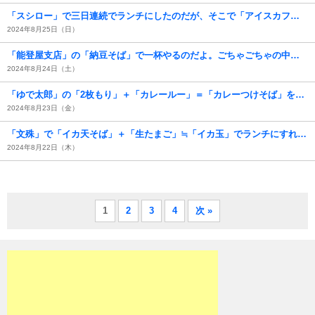
「スシロー」で三日連続でランチにしたのだが、そこで「アイスカフェラテ」にはまってしまったのだよ。それに「鶏の唐揚げ（カレー風味）」も「えび天うどん」も初めて食べた。勿論身体にはよくないものもあったけれども、うまかったのだよ（笑）。（スシロー 浅草吾妻橋店：墨田区吾妻橋１丁目）
2024年8月25日（日）
「能登屋支店」の「納豆そば」で一杯やるのだよ。ごちゃごちゃの中身をさらにごちゃごちゃにすれば、あーうまいのだよ（笑）。（能登屋支店：千束通り商店街：浅草四丁目）
2024年8月24日（土）
「ゆで太郎」の「2枚もり」＋「カレールー」＝「カレーつけそば」を手繰る。やっぱり蕎麦屋の「カレー」がうまいのだよ（笑）。（ゆで太郎本所吾妻橋店：墨田区吾妻橋3丁目）
2024年8月23日（金）
「文殊」で「イカ天そば」＋「生たまご」≒「イカ玉」でランチにすれば、やたらと黒い汁に塩っぱいなと云いながら白身が汁にも溶けずに蕎麦に絡まるその姿に喜ぶ！うまいに決まっているのだよ（笑）。（文殊 浅草店：浅草一丁目：浅草地下街）
2024年8月22日（木）
1
2
3
4
次 »