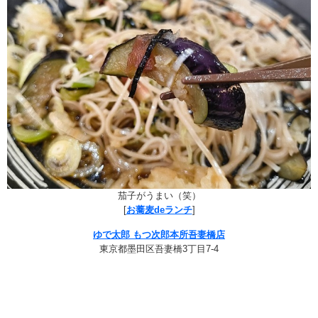
茄子がうまい（笑）
[
お蕎麦deランチ
]
ゆで太郎 もつ次郎本所吾妻橋店
東京都墨田区吾妻橋3丁目7-4