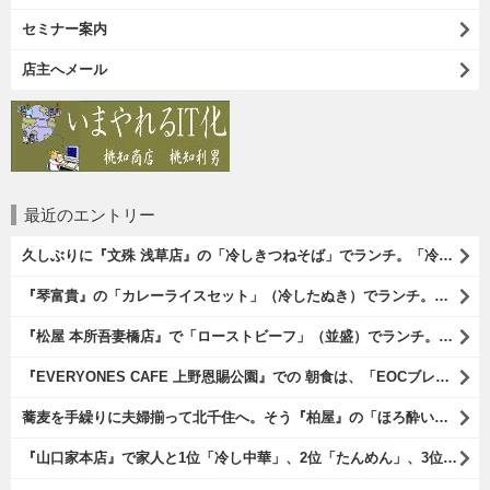
セミナー案内
店主へメール
最近のエントリー
久しぶりに『文殊 浅草店』の「冷しきつねそば」でランチ。「冷しきつめそば」のうまさは甘さである。 あたしは思い出していたのだ。この甘さのせいで「きつねそば」を敬遠していたのか、と。 でも、うまかったのだよ（笑）。（文殊 浅草店：浅草一丁目：浅草地下街）
『琴富貴』の「カレーライスセット」（冷したぬき）でランチ。所謂「蕎麦屋のカレー」と『琴富貴』の夏の定番「冷したぬき」である。勿論、これはダブルでうまいのだよ（笑）。（琴富貴：墨田区吾妻橋1）
『松屋 本所吾妻橋店』で「ローストビーフ」（並盛）でランチ。「ローストビーフ」は2つのソースが掛かっている。オリジナルソースとレフォールソースだ。 はたしていかなるものなのかと期待しながら待てば、それは確りとうまかったのだよ（笑）。（松屋 本所吾妻橋店：墨田区吾妻橋三）
『EVERYONES CAFE 上野恩賜公園』での 朝食は、「EOCブレックファーストプレート」とセットで「アイスカフェラテ」をもらい、それから家人が「東京たまごを使ったパンケーキ キャラメルナッツ（2枚）」を頼んでみた。どれもがハイカラにうまいのだよ（笑）。（EVERYONES CAFE 上野恩賜公園：上野公園）
蕎麦を手繰りに夫婦揃って北千住へ。そう『柏屋』の「ほろ酔いセット」で一杯やったのだよ。ここは二駅離れた場所だけど、あたしの『街的』のようにくつろげる処だ。勿論、うまかったのだよ（笑）。（きそば 柏屋：足立区千住）
『山口家本店』で家人と1位「冷し中華」、2位「たんめん」、3位「かき氷」の順番通りのオーダーでランチ。なんの変哲もないものがうまいのは、当たり前だのクラッカーなのだと云爾（笑）。（山口家本店：千束通り商店街：浅草五丁目）