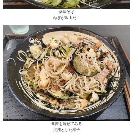
薬味そば
ねぎが沢山だ！
蕎麦を混ぜてみる
混沌とした様子