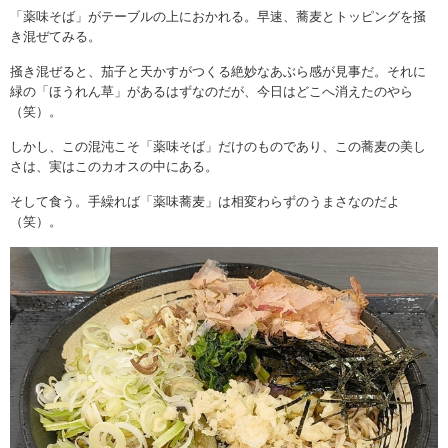
「薬味そば」がテーブルの上におかれる。早速、蕎麦とトッピングを掻
き混ぜてみる。
掻き混ぜると、茄子と天かすがつくる絶妙なあぶら感が見事だ。それに
緑の「ほうれん草」があるはずなのだが、今日はどこへ消えたのやら
（笑）。
しかし、この混沌こそ「薬味そば」だけのものであり、この蕎麦の美し
さは、実はこのカオスの中にある。
そして食う。手繰れば「薬味蕎麦」は相変わらずのうまさなのだよ
（笑）。