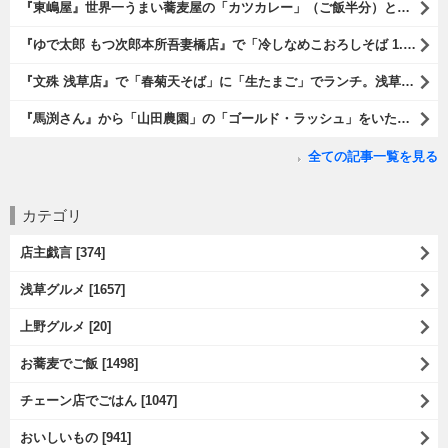
『東嶋屋』世界一うまい蕎麦屋の「カツカレー」（ご飯半分）と「おしんこ盛り合わせ」と「ビ―ル」でランチ。もう、ほんとうまいのだから、みんな食べてみてね、と云爾（笑）。（東嶋屋：竜泉一丁目）
『ゆで太郎 もつ次郎本所吾妻橋店』で「冷しなめこおろしそば 1.5倍盛」を手繰れば、それは「なめこ」の粘りが強烈な調味料となって、既に、ただの蕎麦では無くなっている。 ヌルヌルの蕎麦はめちゃくちゃにうまいのである（笑）。（ゆで太郎 もつ次郎本所吾妻橋店：墨田区吾妻橋3丁目）
『文殊 浅草店』で「春菊天そば」に「生たまご」でランチ。浅草地下街における至高のランチだ。今日も、実にうまかったのだよ（笑）。（文殊 浅草店：浅草一丁目：浅草地下街）
『馬渕さん』から「山田農園」の「ゴールド・ラッシュ」をいただいたのだ。甘いはうまい、うまいは身体には悪い、というのはいつものお約束（笑）。 でもね、その当然を百も承知で分かっていながらも食べてしまうのは、これが最高な「北の大地の贈り物」だからなのだよ（笑）。（馬渕さんからの贈与：山田農園：北海道夕張郡長沼町）
全ての記事一覧を見る
カテゴリ
店主戯言 [374]
浅草グルメ [1657]
上野グルメ [20]
お蕎麦でご飯 [1498]
チェーン店でごはん [1047]
おいしいもの [941]