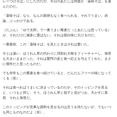
レーつけそば」にしたのだが、今日のあたしは何故か「薬味そば」を選
んだのだ。
「薬味そば」なら、なんの面倒もなく食べられる、それでうまい。勿
論、ぶっかけである。
（たぶん）「ゆで太郎」で一番うまい蕎麦だ（とあたしは思っている）
が、それだけに滅多に選ばない。それは面白味に欠けるのだ。
一番最初、この「薬味そば」を見たときはそれは驚いた。
今とは違い、ほうれん草の代わりに貝割れ大根をフィーチャーし、海苔
も大きいままだった。それは驚愕の姿と食べ応えを与えてくれた。まさ
に傑作だと思ったものだ。
でも何年もこの蕎麦を食べ続けていると、だんだんフツーの味になって
くる（笑）。
それは食べればうまいに決まっているのだが、そのトッピングを見る
と、いつもと同じ、そう、ほうれん草と茄子と花がつお、天かすに茗
荷、それと海苔だ。
このトッピングが見事な調和を見せるのは言うを待たないが、でもいつ
も同じものなのだよ（笑）。