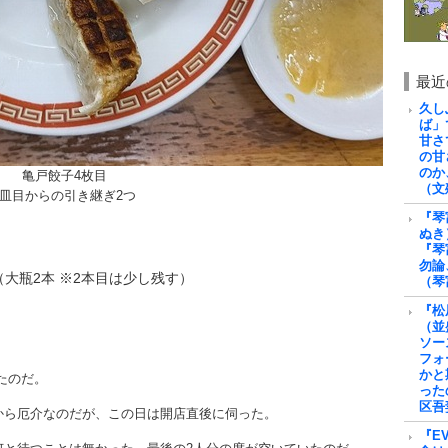
最近
久し
ば」
甘さ
の甘
のか
亀戸餃子4枚目
（文
3皿目からの引き継ぎ2つ
『琴
ぬき
『琴
勿論
大瓶2本 ※2本目は少し残す）
（琴
『松
（並
ソー
フォ
かと
たのだ。
った
区吾
から厄介なのだが、この日は開店直後に伺った。
『E