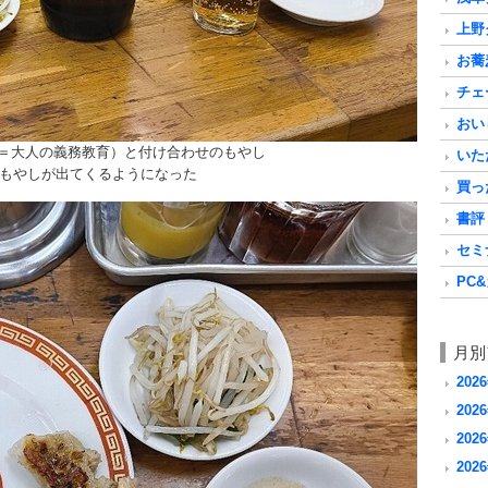
上野グ
お蕎麦
チェ
おいし
ml＝大人の義務教育）と付け合わせのもやし
いただ
もやしが出てくるようになった
買った
書評 a
セミナ
PC&
月別
202
2026
2026
2026