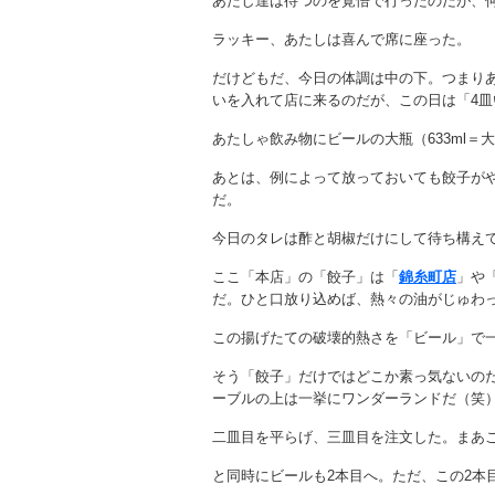
あたし達は待つのを覚悟で行ったのだが、
ラッキー、あたしは喜んで席に座った。
だけどもだ、今日の体調は中の下。つまり
いを入れて店に来るのだが、この日は「4
あたしゃ飲み物にビールの大瓶（633ml＝
あとは、例によって放っておいても餃子が
だ。
今日のタレは酢と胡椒だけにして待ち構え
ここ「本店」の「餃子」は「
錦糸町店
」や
だ。ひと口放り込めば、熱々の油がじゅわ
この揚げたての破壊的熱さを「ビール」で
そう「餃子」だけではどこか素っ気ないの
ーブルの上は一挙にワンダーランドだ（笑
二皿目を平らげ、三皿目を注文した。まあ
と同時にビールも2本目へ。ただ、この2本