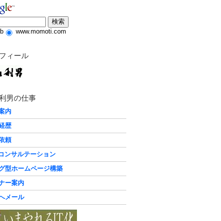
b
www.momoti.com
フィール
利男の仕事
案内
経歴
依頼
化コンサルテーション
グ型ホームページ構築
ナー案内
へメール