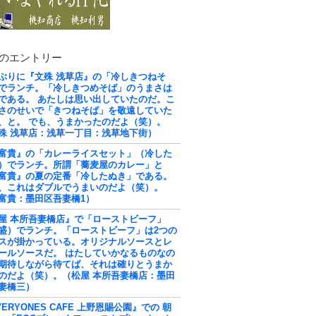
のエントリー
ぶりに『文殊 浅草店』の「冷しきつねそ
でランチ。「冷しきつめそば」のうまさは
である。 あたしは思い出していたのだ。こ
さのせいで「きつねそば」を敬遠していた
、と。 でも、うまかったのだよ（笑）。
殊 浅草店：浅草一丁目：浅草地下街）
富貴』の「カレーライスセット」（冷した
）でランチ。所謂「蕎麦屋のカレー」と
富貴』の夏の定番「冷したぬき」である。
、これはダブルでうまいのだよ（笑）。
富貴：墨田区吾妻橋1）
屋 本所吾妻橋店』で「ローストビーフ」
盛）でランチ。「ローストビーフ」は2つの
スが掛かっている。オリジナルソースとレ
ールソースだ。 はたしていかなるものなの
期待しながら待てば、それは確りとうまか
のだよ（笑）。（松屋 本所吾妻橋店：墨田
妻橋三）
VERYONES CAFE 上野恩賜公園』での 朝