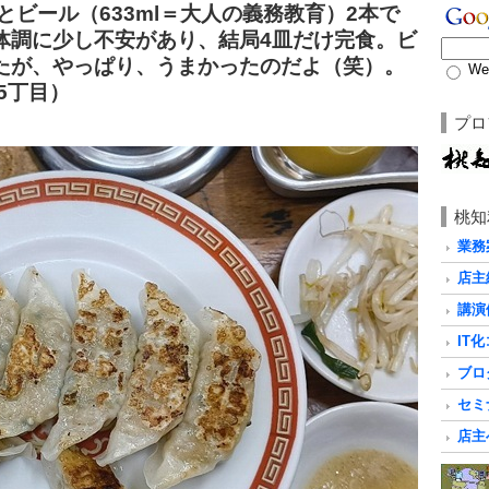
とビール（633ml＝大人の義務教育）2本で
体調に少し不安があり、結局4皿だけ完食。ビ
たが、やっぱり、うまかったのだよ（笑）。
We
5丁目）
プロ
桃知
業務
店主
講演
IT
ブロ
セミ
店主