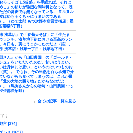
おろしそば 1.5倍盛」を手繰れば、それは
めこ」の粘りが強烈な調味料となって、既
ただの蕎麦では無くなっている。 ヌルヌル
麦はめちゃくちゃにうまいのである
）。（ゆで太郎 もつ次郎本所吾妻橋店：墨
吾妻橋3丁目）
殊 浅草店』で「春菊天そば」に「生たま
でランチ。浅草地下街における至高のラン
。今日も、実にうまかったのだよ（笑）。
殊 浅草店：浅草一丁目：浅草地下街）
渕さん』から「山田農園」の「ゴールド・
シュ」をいただいたのだ。甘いはうまい、
いは身体には悪い、というのはいつものお
（笑）。 でもね、その当然を百も承知で分
ていながらも食べてしまうのは、これが最
「北の大地の贈り物」だからなのだよ
）。（馬渕さんからの贈与：山田農園：北
夕張郡長沼町）
全ての記事一覧を見る
ゴリ
言 [374]
ルメ [1657]