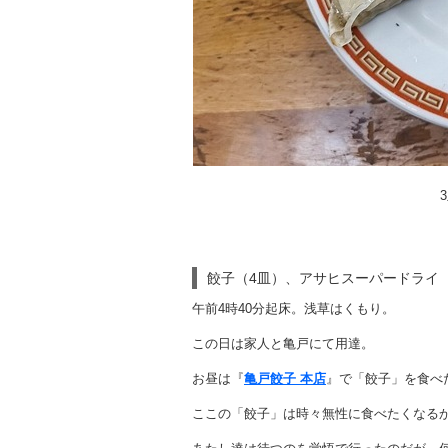
餃子（4皿）、アサヒスーパードライ（
午前4時40分起床。浅草はくもり。
この日は家人と亀戸にて用達。
お昼は『
亀戸餃子 本店
』で「餃子」を食べ
ここの「餃子」は時々無性に食べたくなる