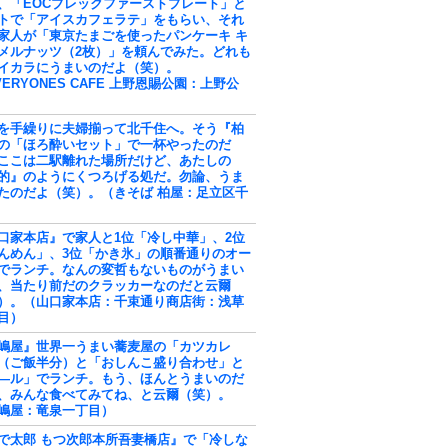
、「EOCブレックファーストプレート」と
トで「アイスカフェラテ」をもらい、それ
家人が「東京たまごを使ったパンケーキ キ
メルナッツ（2枚）」を頼んでみた。どれも
イカラにうまいのだよ（笑）。
VERYONES CAFE 上野恩賜公園：上野公
を手繰りに夫婦揃って北千住へ。そう『柏
の「ほろ酔いセット」で一杯やったのだ
ここは二駅離れた場所だけど、あたしの
的』のようにくつろげる処だ。勿論、うま
たのだよ（笑）。（きそば 柏屋：足立区千
口家本店』で家人と1位「冷し中華」、2位
んめん」、3位「かき氷」の順番通りのオー
でランチ。なんの変哲もないものがうまい
、当たり前だのクラッカーなのだと云爾
）。（山口家本店：千束通り商店街：浅草
目）
嶋屋』世界一うまい蕎麦屋の「カツカレ
（ご飯半分）と「おしんこ盛り合わせ」と
―ル」でランチ。もう、ほんとうまいのだ
、みんな食べてみてね、と云爾（笑）。
嶋屋：竜泉一丁目）
で太郎 もつ次郎本所吾妻橋店』で「冷しな