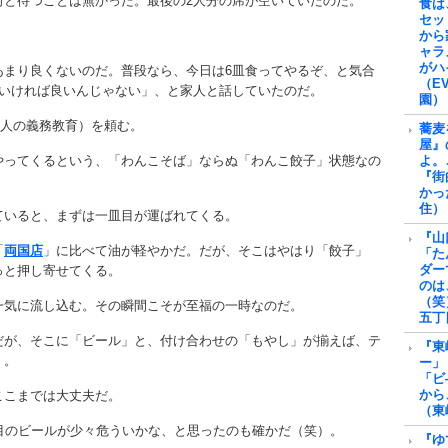
何と待つことは無かった。最後の2人分の席が空いていたのだ。
食は
セッ
から
ャラ
がハ
あまり良くないのだ。普段なら、今日は6皿食ってやるぞ、と気合
（E
皿いければ良いんじゃない」、と家人と話していたのだ。
園）
大人の義務教育）を頼む。
蕎麦
屋』
やってくるという、「わんこそば」ならぬ「わんこ餃子」状態なの
よ。
『街
かっ
住）
ていると、まずは一皿目が運ばれてくる。
『山
「
両国店
」に比べて油が軽やかだ。だが、そこはやはり「餃子」
「た
ダー
っと押し寄せてくる。
のは
（笑
一気に流し込む。その瞬間こそが至福の一時なのだ。
五丁
だが、そこに「ビール」と、付け合わせの「もやし」が揃えば、テ
『東
）。
ー」
「ビ
から
ここまでは大丈夫だ。
（東
目のビールが少々危ういかな、と思ったのも確かだ（笑）。
『ゆ