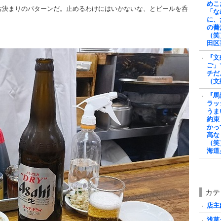
めこ
お決まりのパターンだ。止めるわけにはいかないな、とビールを呑
「な
に、
の蕎
（笑
田区
『文
ご」
チだ
（文
『馬
ラッ
うま
約束
かっ
高な
（笑
海道
カテ
店主戯
浅草グ