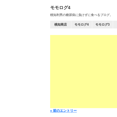
モモログ4
桃知利男の糖尿病に負けずに食べるブログ。
桃知商店
モモログ4
モモログ3
« 前のエントリー