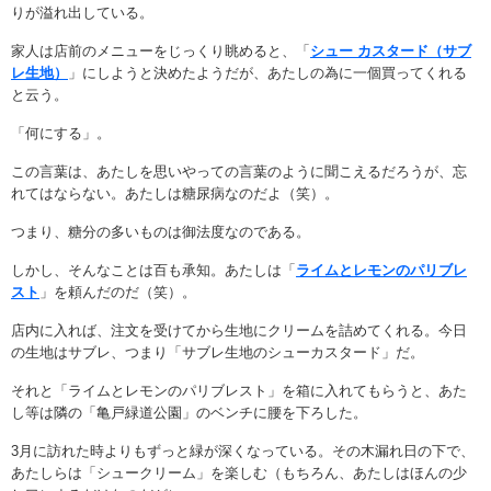
りが溢れ出している。
家人は店前のメニューをじっくり眺めると、「
シュー カスタード（サブ
レ生地）
」にしようと決めたようだが、あたしの為に一個買ってくれる
と云う。
「何にする」。
この言葉は、あたしを思いやっての言葉のように聞こえるだろうが、忘
れてはならない。あたしは糖尿病なのだよ（笑）。
つまり、糖分の多いものは御法度なのである。
しかし、そんなことは百も承知。あたしは「
ライムとレモンのパリブレ
スト
」を頼んだのだ（笑）。
店内に入れば、注文を受けてから生地にクリームを詰めてくれる。今日
の生地はサブレ、つまり「サブレ生地のシューカスタード」だ。
それと「ライムとレモンのパリブレスト」を箱に入れてもらうと、あた
し等は隣の「亀戸緑道公園」のベンチに腰を下ろした。
3月に訪れた時よりもずっと緑が深くなっている。その木漏れ日の下で、
あたしらは「シュークリーム」を楽しむ（もちろん、あたしはほんの少