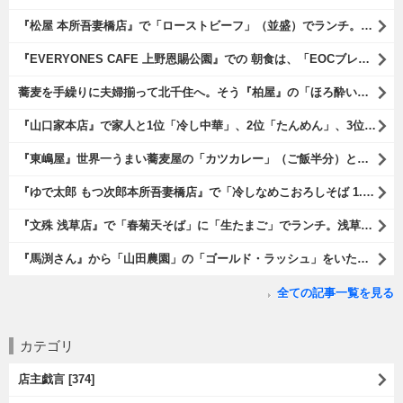
『松屋 本所吾妻橋店』で「ローストビーフ」（並盛）でランチ。「ローストビーフ」は2つのソースが掛かっている。オリジナルソースとレフォールソースだ。 はたしていかなるものなのかと期待しながら待てば、それは確りとうまかったのだよ（笑）。（松屋 本所吾妻橋店：墨田区吾妻橋三）
『EVERYONES CAFE 上野恩賜公園』での 朝食は、「EOCブレックファーストプレート」とセットで「アイスカフェラテ」をもらい、それから家人が「東京たまごを使ったパンケーキ キャラメルナッツ（2枚）」を頼んでみた。どれもがハイカラにうまいのだよ（笑）。（EVERYONES CAFE 上野恩賜公園：上野公園）
蕎麦を手繰りに夫婦揃って北千住へ。そう『柏屋』の「ほろ酔いセット」で一杯やったのだよ。ここは二駅離れた場所だけど、あたしの『街的』のようにくつろげる処だ。勿論、うまかったのだよ（笑）。（きそば 柏屋：足立区千住）
『山口家本店』で家人と1位「冷し中華」、2位「たんめん」、3位「かき氷」の順番通りのオーダーでランチ。なんの変哲もないものがうまいのは、当たり前だのクラッカーなのだと云爾（笑）。（山口家本店：千束通り商店街：浅草五丁目）
『東嶋屋』世界一うまい蕎麦屋の「カツカレー」（ご飯半分）と「おしんこ盛り合わせ」と「ビ―ル」でランチ。もう、ほんとうまいのだから、みんな食べてみてね、と云爾（笑）。（東嶋屋：竜泉一丁目）
『ゆで太郎 もつ次郎本所吾妻橋店』で「冷しなめこおろしそば 1.5倍盛」を手繰れば、それは「なめこ」の粘りが強烈な調味料となって、既に、ただの蕎麦では無くなっている。 ヌルヌルの蕎麦はめちゃくちゃにうまいのである（笑）。（ゆで太郎 もつ次郎本所吾妻橋店：墨田区吾妻橋3丁目）
『文殊 浅草店』で「春菊天そば」に「生たまご」でランチ。浅草地下街における至高のランチだ。今日も、実にうまかったのだよ（笑）。（文殊 浅草店：浅草一丁目：浅草地下街）
『馬渕さん』から「山田農園」の「ゴールド・ラッシュ」をいただいたのだ。甘いはうまい、うまいは身体には悪い、というのはいつものお約束（笑）。 でもね、その当然を百も承知で分かっていながらも食べてしまうのは、これが最高な「北の大地の贈り物」だからなのだよ（笑）。（馬渕さんからの贈与：山田農園：北海道夕張郡長沼町）
全ての記事一覧を見る
カテゴリ
店主戯言 [374]