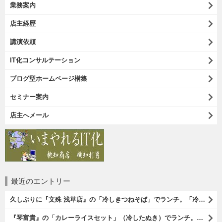
業務案内
店主経歴
講演依頼
IT化コンサルテーション
ブログ型ホームページ構築
セミナー案内
店主へメール
最近のエントリー
久しぶりに『文殊 浅草店』の「冷しきつねそば」でランチ。「冷しきつめそば」のうまさは甘さである。 あたしは思い出していたのだ。この甘さのせいで「きつねそば」を敬遠していたのか、と。 でも、うまかったのだよ（笑）。（文殊 浅草店：浅草一丁目：浅草地下街）
『琴富貴』の「カレーライスセット」（冷したぬき）でランチ。所謂「蕎麦屋のカレー」と『琴富貴』の夏の定番「冷したぬき」である。勿論、これはダブルでうまいのだよ（笑）。（琴富貴：墨田区吾妻橋1）