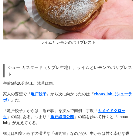
ライムとレモンのパリブレスト
シュー カスタード（サブレ生地）、ライムとレモンのパリブレス
ト
午前5時20分起床。浅草は雨。
家人の要望で『
亀戸餃子
』から次に向かったのは『
choux lab（シューラ
ボ）
』だ。
「亀戸餃子」からは「亀戸駅」を挟んで南側、丁度「
カメイドクロッ
ク
」の脇にある。つまり「
亀戸緑道公園
」の脇を歩いて行くと『choux
lab』が見えてくる。
構えは相変わらずの瀟洒な「研究室」なのだが、中からは甘く幸せな香