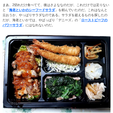
まあ、2切れだけ食べてて、後はさよななのだが、これだけでは足りない
と「
海老といかのシーフードサラダ
」を頼んでいたのだ。これはなんと
云おうか、やっぱりサラダなのである。サラダを超えるものを探したの
だが、海老といかでは、やぱっぱり「デニーズ」の「
ローストビーフの
パワーサラダ
」にはなれないのだ。