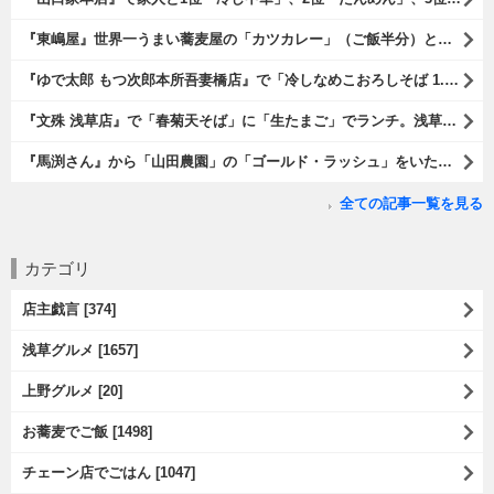
『東嶋屋』世界一うまい蕎麦屋の「カツカレー」（ご飯半分）と「おしんこ盛り合わせ」と「ビ―ル」でランチ。もう、ほんとうまいのだから、みんな食べてみてね、と云爾（笑）。（東嶋屋：竜泉一丁目）
『ゆで太郎 もつ次郎本所吾妻橋店』で「冷しなめこおろしそば 1.5倍盛」を手繰れば、それは「なめこ」の粘りが強烈な調味料となって、既に、ただの蕎麦では無くなっている。 ヌルヌルの蕎麦はめちゃくちゃにうまいのである（笑）。（ゆで太郎 もつ次郎本所吾妻橋店：墨田区吾妻橋3丁目）
『文殊 浅草店』で「春菊天そば」に「生たまご」でランチ。浅草地下街における至高のランチだ。今日も、実にうまかったのだよ（笑）。（文殊 浅草店：浅草一丁目：浅草地下街）
『馬渕さん』から「山田農園」の「ゴールド・ラッシュ」をいただいたのだ。甘いはうまい、うまいは身体には悪い、というのはいつものお約束（笑）。 でもね、その当然を百も承知で分かっていながらも食べてしまうのは、これが最高な「北の大地の贈り物」だからなのだよ（笑）。（馬渕さんからの贈与：山田農園：北海道夕張郡長沼町）
全ての記事一覧を見る
カテゴリ
店主戯言 [374]
浅草グルメ [1657]
上野グルメ [20]
お蕎麦でご飯 [1498]
チェーン店でごはん [1047]