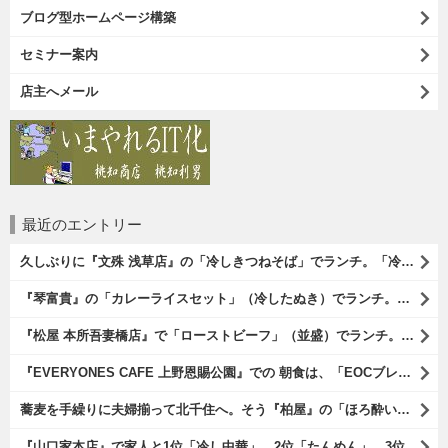
ブログ型ホームページ構築
セミナー案内
店主へメール
最近のエントリー
久しぶりに『文殊 浅草店』の「冷しきつねそば」でランチ。「冷しきつめそば」のうまさは甘さである。 あたしは思い出していたのだ。この甘さのせいで「きつねそば」を敬遠していたのか、と。 でも、うまかったのだよ（笑）。（文殊 浅草店：浅草一丁目：浅草地下街）
『琴富貴』の「カレーライスセット」（冷したぬき）でランチ。所謂「蕎麦屋のカレー」と『琴富貴』の夏の定番「冷したぬき」である。勿論、これはダブルでうまいのだよ（笑）。（琴富貴：墨田区吾妻橋1）
『松屋 本所吾妻橋店』で「ローストビーフ」（並盛）でランチ。「ローストビーフ」は2つのソースが掛かっている。オリジナルソースとレフォールソースだ。 はたしていかなるものなのかと期待しながら待てば、それは確りとうまかったのだよ（笑）。（松屋 本所吾妻橋店：墨田区吾妻橋三）
『EVERYONES CAFE 上野恩賜公園』での 朝食は、「EOCブレックファーストプレート」とセットで「アイスカフェラテ」をもらい、それから家人が「東京たまごを使ったパンケーキ キャラメルナッツ（2枚）」を頼んでみた。どれもがハイカラにうまいのだよ（笑）。（EVERYONES CAFE 上野恩賜公園：上野公園）
蕎麦を手繰りに夫婦揃って北千住へ。そう『柏屋』の「ほろ酔いセット」で一杯やったのだよ。ここは二駅離れた場所だけど、あたしの『街的』のようにくつろげる処だ。勿論、うまかったのだよ（笑）。（きそば 柏屋：足立区千住）
『山口家本店』で家人と1位「冷し中華」、2位「たんめん」、3位「かき氷」の順番通りのオーダーでランチ。なんの変哲もないものがうまいのは、当たり前だのクラッカーなのだと云爾（笑）。（山口家本店：千束通り商店街：浅草五丁目）