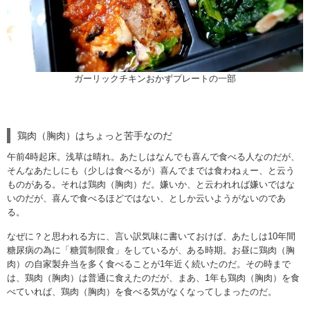
ガーリックチキンおかずプレートの一部
鶏肉（胸肉）はちょっと苦手なのだ
午前4時起床。浅草は晴れ。あたしはなんでも喜んで食べる人なのだが、
そんなあたしにも（少しは食べるが）喜んでまでは食わねぇー、と云う
ものがある。それは鶏肉（胸肉）だ。嫌いか、と云われれば嫌いではな
いのだが、喜んで食べるほどではない、としか云いようがないのであ
る。
なぜに？と思われる方に、言い訳気味に書いておけば、あたしは10年間
糖尿病の為に「糖質制限食」をしているが、ある時期。お昼に鶏肉（胸
肉）の自家製弁当を多く食べることが1年近く続いたのだ。その時まで
は、鶏肉（胸肉）は普通に食えたのだが、まあ、1年も鶏肉（胸肉）を食
べていれば、鶏肉（胸肉）を食べる気がなくなってしまったのだ。