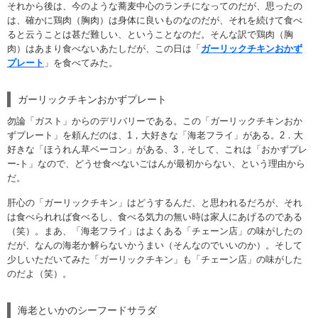
それから後は、今のような蕎麦中心のランチになってのだが、思ったの
は、確かに鶏肉（胸肉）は身体に良いものなのだが、それを続けて食べ
ると云うことは甚だ難しい、ということなのだ。そんな訳で鶏肉（胸
肉）はあまり食べないあたしだが、この日は「
ガーリックチキンおかず
プレート
」を食べてみた。
ガーリックチキンおかずプレート
勿論「ガスト」からのデリバリーである。この「ガーリックチキンおか
ずプレート」を頼んだのは、1，大好きな「海老フライ」がある。2．大
好きな「ほうれん草ベーコン」がある、3，そして、これは「おかずプレ
ー-ト」なので、どうせ食べないごはんが最初からない、という理由から
だ。
肝心の「ガーリックチキン」はどうするんだ、と思われるだろが、それ
は食べられれば食べるし、食べる気力の無い時は家人にあげるのである
（笑）。まあ、「海老フライ」はよくある「チェーン店」の味がしたの
だが、なんの海老か解らないかうまい（そんなのでいいのか）。そして
少しいただいてみた「ガーリックチキン」も「チェーン店」の味がした
のだよ（笑）。
海老といかのシーフードサラダ