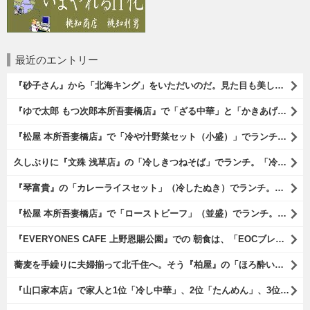
最近のエントリー
『砂子さん』から「北海キング」をいただいのだ。見た目も美しいオレンジ色の果肉。 その果肉にスプーンを入れるとしっかりとした果実が丸々とすくえるのである。 一口食べれば、それはそれはうまいに決まっているのである（笑）。（砂子さんからの贈与：ないえメロン生産組合：JA新すながわ：空知郡奈井江町）
『ゆで太郎 もつ次郎本所吾妻橋店』で「ざる中華」と「かきあげ」を食べた。これを「かきあげざる中華」と呼んでいいのだろうか。まあ、呼び方はどうあれ、勿論、うまいのだからいいのだよ（笑）。（ゆで太郎 もつ次郎本所吾妻橋店：墨田区吾妻橋3丁目）
『松屋 本所吾妻橋店』で「冷や汁野菜セット（小盛）」でランチ。「冷や汁」はご飯の上に全部掛けてやるのだよ。 後はぐちゃぐちゃにして『噛むという行為は殆ど無く、ズスーッと飲み込むように食べるのである』な。 勿論、うまかったのだよ（笑）。（松屋 本所吾妻橋店：墨田区吾妻橋三）
久しぶりに『文殊 浅草店』の「冷しきつねそば」でランチ。「冷しきつめそば」のうまさは甘さである。 あたしは思い出していたのだ。この甘さのせいで「きつねそば」を敬遠していたのか、と。 でも、うまかったのだよ（笑）。（文殊 浅草店：浅草一丁目：浅草地下街）
『琴富貴』の「カレーライスセット」（冷したぬき）でランチ。所謂「蕎麦屋のカレー」と『琴富貴』の夏の定番「冷したぬき」である。勿論、これはダブルでうまいのだよ（笑）。（琴富貴：墨田区吾妻橋1）
『松屋 本所吾妻橋店』で「ローストビーフ」（並盛）でランチ。「ローストビーフ」は2つのソースが掛かっている。オリジナルソースとレフォールソースだ。 はたしていかなるものなのかと期待しながら待てば、それは確りとうまかったのだよ（笑）。（松屋 本所吾妻橋店：墨田区吾妻橋三）
『EVERYONES CAFE 上野恩賜公園』での 朝食は、「EOCブレックファーストプレート」とセットで「アイスカフェラテ」をもらい、それから家人が「東京たまごを使ったパンケーキ キャラメルナッツ（2枚）」を頼んでみた。どれもがハイカラにうまいのだよ（笑）。（EVERYONES CAFE 上野恩賜公園：上野公園）
蕎麦を手繰りに夫婦揃って北千住へ。そう『柏屋』の「ほろ酔いセット」で一杯やったのだよ。ここは二駅離れた場所だけど、あたしの『街的』のようにくつろげる処だ。勿論、うまかったのだよ（笑）。（きそば 柏屋：足立区千住）
『山口家本店』で家人と1位「冷し中華」、2位「たんめん」、3位「かき氷」の順番通りのオーダーでランチ。なんの変哲もないものがうまいのは、当たり前だのクラッカーなのだと云爾（笑）。（山口家本店：千束通り商店街：浅草五丁目）