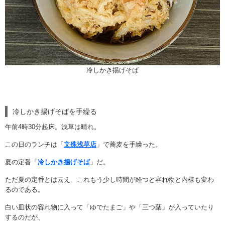
冷しかき揚げそば
冷しかき揚げそばを手繰る
午前4時30分起床。浅草は晴れ。
この日のランチは「
文殊浅草店
」で蕎麦を手繰った。
夏の定番「
冷しかき揚げそば
」だ。
ただ夏の定番とは云え、これもう少し時間が経つと容れ物と内様も変わ
るのである。
白い皿状の容れ物に入って「ゆでたまご」や「三つ葉」が入っていたり
するのだが、