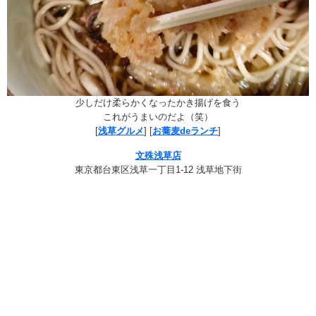
少しだけ柔らかくなったかき揚げを食う
これがうまいのだよ（笑）
[
浅草グルメ
] [
お蕎麦deランチ
]
文殊浅草店
東京都台東区浅草一丁目1-12 浅草地下街