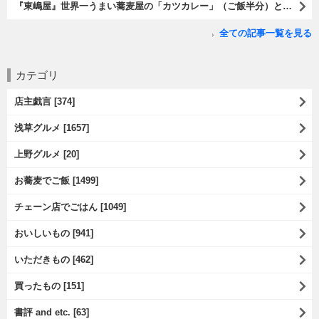
『東嶋屋』世界一うまい蕎麦屋の「カツカレー」（ご飯半分）と「おしんこ盛り合わせ」と「ビ―ル」でランチ。もう、ほんとうまいのだから、みんな食べてみてね、と云爾（笑）。（東嶋屋：竜泉一丁目）
全ての記事一覧を見る
カテゴリ
店主戯言 [374]
浅草グルメ [1657]
上野グルメ [20]
お蕎麦でご飯 [1499]
チェーン店でごはん [1049]
おいしいもの [941]
いただきもの [462]
買ったもの [151]
書評 and etc. [63]