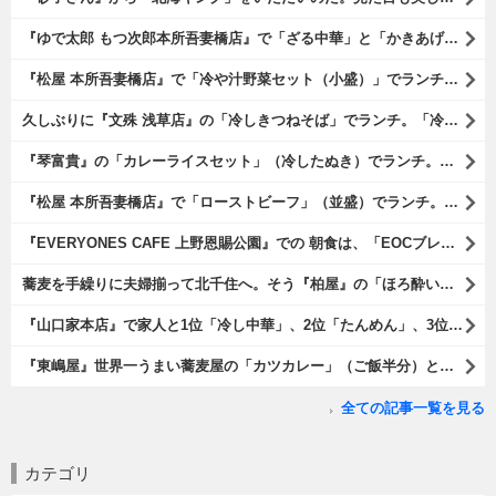
『ゆで太郎 もつ次郎本所吾妻橋店』で「ざる中華」と「かきあげ」を食べた。これを「かきあげざる中華」と呼んでいいのだろうか。まあ、呼び方はどうあれ、勿論、うまいのだからいいのだよ（笑）。（ゆで太郎 もつ次郎本所吾妻橋店：墨田区吾妻橋3丁目）
『松屋 本所吾妻橋店』で「冷や汁野菜セット（小盛）」でランチ。「冷や汁」はご飯の上に全部掛けてやるのだよ。 後はぐちゃぐちゃにして『噛むという行為は殆ど無く、ズスーッと飲み込むように食べるのである』な。 勿論、うまかったのだよ（笑）。（松屋 本所吾妻橋店：墨田区吾妻橋三）
久しぶりに『文殊 浅草店』の「冷しきつねそば」でランチ。「冷しきつめそば」のうまさは甘さである。 あたしは思い出していたのだ。この甘さのせいで「きつねそば」を敬遠していたのか、と。 でも、うまかったのだよ（笑）。（文殊 浅草店：浅草一丁目：浅草地下街）
『琴富貴』の「カレーライスセット」（冷したぬき）でランチ。所謂「蕎麦屋のカレー」と『琴富貴』の夏の定番「冷したぬき」である。勿論、これはダブルでうまいのだよ（笑）。（琴富貴：墨田区吾妻橋1）
『松屋 本所吾妻橋店』で「ローストビーフ」（並盛）でランチ。「ローストビーフ」は2つのソースが掛かっている。オリジナルソースとレフォールソースだ。 はたしていかなるものなのかと期待しながら待てば、それは確りとうまかったのだよ（笑）。（松屋 本所吾妻橋店：墨田区吾妻橋三）
『EVERYONES CAFE 上野恩賜公園』での 朝食は、「EOCブレックファーストプレート」とセットで「アイスカフェラテ」をもらい、それから家人が「東京たまごを使ったパンケーキ キャラメルナッツ（2枚）」を頼んでみた。どれもがハイカラにうまいのだよ（笑）。（EVERYONES CAFE 上野恩賜公園：上野公園）
蕎麦を手繰りに夫婦揃って北千住へ。そう『柏屋』の「ほろ酔いセット」で一杯やったのだよ。ここは二駅離れた場所だけど、あたしの『街的』のようにくつろげる処だ。勿論、うまかったのだよ（笑）。（きそば 柏屋：足立区千住）
『山口家本店』で家人と1位「冷し中華」、2位「たんめん」、3位「かき氷」の順番通りのオーダーでランチ。なんの変哲もないものがうまいのは、当たり前だのクラッカーなのだと云爾（笑）。（山口家本店：千束通り商店街：浅草五丁目）
『東嶋屋』世界一うまい蕎麦屋の「カツカレー」（ご飯半分）と「おしんこ盛り合わせ」と「ビ―ル」でランチ。もう、ほんとうまいのだから、みんな食べてみてね、と云爾（笑）。（東嶋屋：竜泉一丁目）
全ての記事一覧を見る
カテゴリ