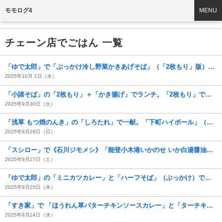
モモログ4
MENU
チェーン店でごはん 一覧
「ゆで太郎」で「ぶっかけ冷し野菜かきあげそば」（「2枚もり」版）でランチ。「かきあげ」は揚げたてなので汁に浸してやる必要もないと思われるが、 この「かき揚げ」から出る油が、全体をコーティングしてくれるのを待ってから食べれば、 「かきあげ」も「蕎麦」もいつもにましてうまいのだよ（笑）。（ゆで太郎本所吾妻橋店：墨田区吾妻橋3丁目）
2025年10月 1日（水）
「小諸そば」の「2枚もり」＋「かき揚げ」でランチ。「2枚もり」でやめておけばいいものを今日は「かき揚げ」をつけてみたのだ。「かき揚げ」は少し固かったけれど専用の器が付いてきたので半分ずつ浸して食べたのだ。うまかったのだよ（笑）。（小諸そば 北千住店：東武鉄道北千住駅3,4番線ホーム）
2025年9月30日（火）
「浅草 もつ焼のんき」の「しろたれ」で一献。「下町ハイボール」（「のんきボール」）もあったので吞んでみたのだ。「しろたれ」がうますぎてお代わりしたのだが、この「しろたれ」は確かに人が呼べると思う。ほんとうまかったのだ（笑）。（浅草 もつ焼のんき：雷門二丁目）
2025年9月28日（日）
「スシロー」で《石川ジモメシ》「能登小木港いかのせ いか白湯醤油ラーメン」を食べたのだ。普通の「ラーメン」の半分もない「スシロー」の「ラーメン」だ。食べ慣れている麺に、醤油味の「スープ」だ。しかしプラスしている「能登小木港するめいか」が全てを支配しているな。 これは「スシロー」にしか生み出せなかったうまさだ（笑）。（スシロー浅草吾妻橋店：墨田区吾妻橋1丁目）
2025年9月27日（土）
「ゆで太郎」の「ミニカツカレー」と「ハーフそば」（ぶっかけ）でランチ。この半分の「かつカレー」でさえカロリーオーバーなのだが、 今日はご飯を半分残し、半分の「ぶっかけそば」で腹を満たしてやる。 でも「カツ」と「カレー」は諦めなずに全部食べる。（たぶん）＜欲望＞が快速である理由がこれなのだと思うが、勿論、うまかったのだよ（笑）。（ゆで太郎 もつ次郎本所吾妻橋店：墨田区吾妻橋3丁目）
2025年9月25日（木）
「すき家」で 「ほうれん草バターチキンソースカレー」と「ターチキンソースカレー」で家人と一緒にランチにしたのだ。この「カレー」は「骨付きのチキン」の力が大きいのだが、今回は「すき家特製 辛口ソース」の世話になってみた。いやー辛くてうまかったのだよ（笑）。（すき家 浅草六区店：浅草二丁目）
2025年9月24日（水）