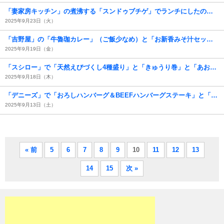
「妻家房キッチン」の煮沸する「スンドゥブチゲ」でランチにしたのだが、本当は「ご飯」をぶちこんで食べればあたしは幸せなのに、生憎の持病（糖尿病）がそうはさせないのである。 しかし最後に少しだけ食べた「ご飯」と「スンドゥプチゲ」の「ハイブリッド」。勿論、うまかったのだよ（笑）。（妻家房 松屋浅草店：花川戸一丁目）
2025年9月23日（火）
「吉野屋」の「牛魯珈カレー」（ご飯少なめ）と「お新香みそ汁セット（しじみ汁）」と「瓶ビール」でランチ。最後に「酒肴」が足りなくて「鮭」をもらったのだが、いったいどういう食べ方をしているのだろうか。でも、うまかったのだよ（笑）。（吉野家 入谷店：入谷一丁目）
2025年9月19日（金）
「スシロー」で「天然えびづくし4種盛り」と「きゅうり巻」と「あおさと海苔の味噌汁」でランチ。「ボイルえび レモンのせ」、「塩麹のせ 甘えび」、「生車えび いくらのせ」そして「あかすえび包み ランプフィッシュ キャビアのせ」が並んでいる。勿論、どれもがうまいのだよ（笑）。（スシロー 浅草吾妻橋店：墨田区吾妻橋１丁目）
2025年9月18日（木）
「デニーズ」で「おろしハンバーグ＆BEEFハンバーグステーキ」と「COBBサラダ」と「プレミアム・モルツ」で夕餉。長いのが「BEEFハンバーグ」そして丸いのが「合挽」である。「BEEFハンバーグ」を食べてみるが、これは細切れの「ステーキ」なのだ、か みしめるほどに肉の旨味がやってくるのだ。なるほど、うまいのだよ（笑）。（デニーズ 浅草国際通店：浅草一丁目）
2025年9月13日（土）
« 前
5
6
7
8
9
10
11
12
13
14
15
次 »