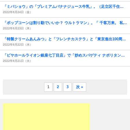
「ミバショウ」の「プレミアムバナナジュース牛乳」。（足立区千住３丁目：北千住マルイ8F）
2022年6月24日（金）
「ポップコーンは割り勘でいいか？ ウルトラマン」。「 千客万来。 私の好きな言葉です」。「MX4D」で「シン・ウルトラマン」をみてきた（笑）。（ＴＯＨＯシネマズ西新井：足立区西新井栄町1丁目）
2022年6月23日（木）
「特製クリームあんみつ」と「フレンチカステラ」と「東京進出100周年デザートプレート」で一服。（文明堂カフェ 銀座店：中央区銀座5丁目）
2022年6月22日（水）
「ビヤホールライオン銀座七丁目店」で「炒めスパゲティ ナポリタン」と「フライドポテト」と「白穂乃香（ビール）」でランチ。（中央区銀座7丁目）
2022年6月21日（火）
1
2
3
次 »