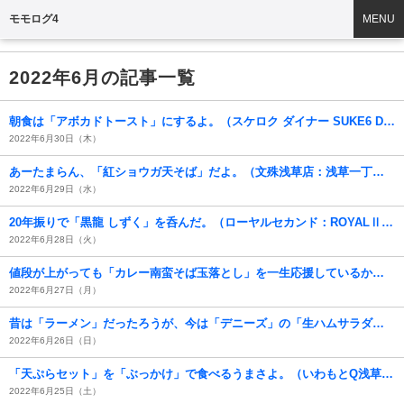
モモログ4
MENU
2022年6月の記事一覧
朝食は「アボカドトースト」にするよ。（スケロク ダイナー SUKE6 DINER：花川戸一丁目）
2022年6月30日（木）
あーたまらん、「紅ショウガ天そば」だよ。（文殊浅草店：浅草一丁目：浅草地下街）
2022年6月29日（水）
20年振りで「黒龍 しずく」を呑んだ。（ローヤルセカンド：ROYALⅡ：淺草二丁目）
2022年6月28日（火）
値段が上がっても「カレー南蛮そば玉落とし」を一生応援しているから。（翁そば：浅草二丁目）
2022年6月27日（月）
昔は「ラーメン」だったろうが、今は「デニーズ」の「生ハムサラダ」だ（笑）。（デニーズ浅草国際通店：浅草一丁目）
2022年6月26日（日）
「天ぷらセット」を「ぶっかけ」で食べるうまさよ。（いわもとQ浅草店：雷門二丁目）
2022年6月25日（土）