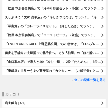
『松屋 本所吾妻橋店』で「冷や汁野菜セット（小盛）」でランチ。「冷や汁」はご飯の上に全部掛けてやるのだよ。 後はぐちゃぐちゃにして『噛むという行為は殆ど無く、ズスーッと飲み込むように食べるのである』な。 勿論、うまかったのだよ（笑）。（松屋 本所吾妻橋店：墨田区吾妻橋三）
久しぶりに『文殊 浅草店』の「冷しきつねそば」でランチ。「冷しきつめそば」のうまさは甘さである。 あたしは思い出していたのだ。この甘さのせいで「きつねそば」を敬遠していたのか、と。 でも、うまかったのだよ（笑）。（文殊 浅草店：浅草一丁目：浅草地下街）
『琴富貴』の「カレーライスセット」（冷したぬき）でランチ。所謂「蕎麦屋のカレー」と『琴富貴』の夏の定番「冷したぬき」である。勿論、これはダブルでうまいのだよ（笑）。（琴富貴：墨田区吾妻橋1）
『松屋 本所吾妻橋店』で「ローストビーフ」（並盛）でランチ。「ローストビーフ」は2つのソースが掛かっている。オリジナルソースとレフォールソースだ。 はたしていかなるものなのかと期待しながら待てば、それは確りとうまかったのだよ（笑）。（松屋 本所吾妻橋店：墨田区吾妻橋三）
『EVERYONES CAFE 上野恩賜公園』での 朝食は、「EOCブレックファーストプレート」とセットで「アイスカフェラテ」をもらい、それから家人が「東京たまごを使ったパンケーキ キャラメルナッツ（2枚）」を頼んでみた。どれもがハイカラにうまいのだよ（笑）。（EVERYONES CAFE 上野恩賜公園：上野公園）
蕎麦を手繰りに夫婦揃って北千住へ。そう『柏屋』の「ほろ酔いセット」で一杯やったのだよ。ここは二駅離れた場所だけど、あたしの『街的』のようにくつろげる処だ。勿論、うまかったのだよ（笑）。（きそば 柏屋：足立区千住）
『山口家本店』で家人と1位「冷し中華」、2位「たんめん」、3位「かき氷」の順番通りのオーダーでランチ。なんの変哲もないものがうまいのは、当たり前だのクラッカーなのだと云爾（笑）。（山口家本店：千束通り商店街：浅草五丁目）
『東嶋屋』世界一うまい蕎麦屋の「カツカレー」（ご飯半分）と「おしんこ盛り合わせ」と「ビ―ル」でランチ。もう、ほんとうまいのだから、みんな食べてみてね、と云爾（笑）。（東嶋屋：竜泉一丁目）
全ての記事一覧を見る
カテゴリ
店主戯言 [374]