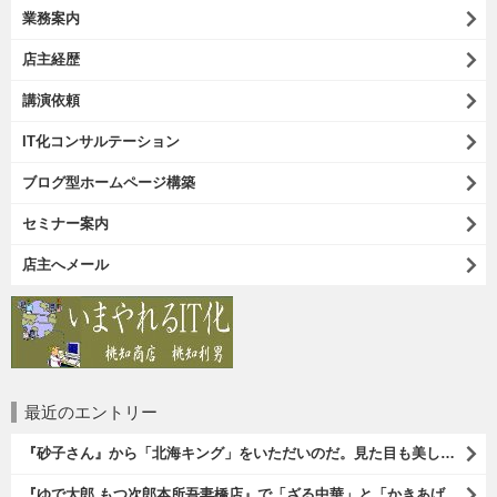
業務案内
店主経歴
講演依頼
IT化コンサルテーション
ブログ型ホームページ構築
セミナー案内
店主へメール
最近のエントリー
『砂子さん』から「北海キング」をいただいのだ。見た目も美しいオレンジ色の果肉。 その果肉にスプーンを入れるとしっかりとした果実が丸々とすくえるのである。 一口食べれば、それはそれはうまいに決まっているのである（笑）。（砂子さんからの贈与：ないえメロン生産組合：JA新すながわ：空知郡奈井江町）
『ゆで太郎 もつ次郎本所吾妻橋店』で「ざる中華」と「かきあげ」を食べた。これを「かきあげざる中華」と呼んでいいのだろうか。まあ、呼び方はどうあれ、勿論、うまいのだからいいのだよ（笑）。（ゆで太郎 もつ次郎本所吾妻橋店：墨田区吾妻橋3丁目）