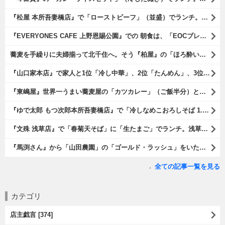
『松屋 本所吾妻橋店』で「ローストビーフ」（並盛）でランチ。「ローストビーフ」は2つのソースが掛かっている。オリジナルソースとレフォールソースだ。 はたしていかなるものなのかと期待しながら待てば、それは確りとうまかったのだよ（笑）。（松屋 本所吾妻橋店：墨田区吾妻橋三）
『EVERYONES CAFE 上野恩賜公園』での 朝食は、「EOCブレックファーストプレート」とセットで「アイスカフェラテ」をもらい、それから家人が「東京たまごを使ったパンケーキ キャラメルナッツ（2枚）」を頼んでみた。どれもがハイカラにうまいのだよ（笑）。（EVERYONES CAFE 上野恩賜公園：上野公園）
蕎麦を手繰りに夫婦揃って北千住へ。そう『柏屋』の「ほろ酔いセット」で一杯やったのだよ。ここは二駅離れた場所だけど、あたしの『街的』のようにくつろげる処だ。勿論、うまかったのだよ（笑）。（きそば 柏屋：足立区千住）
『山口家本店』で家人と1位「冷し中華」、2位「たんめん」、3位「かき氷」の順番通りのオーダーでランチ。なんの変哲もないものがうまいのは、当たり前だのクラッカーなのだと云爾（笑）。（山口家本店：千束通り商店街：浅草五丁目）
『東嶋屋』世界一うまい蕎麦屋の「カツカレー」（ご飯半分）と「おしんこ盛り合わせ」と「ビ―ル」でランチ。もう、ほんとうまいのだから、みんな食べてみてね、と云爾（笑）。（東嶋屋：竜泉一丁目）
『ゆで太郎 もつ次郎本所吾妻橋店』で「冷しなめこおろしそば 1.5倍盛」を手繰れば、それは「なめこ」の粘りが強烈な調味料となって、既に、ただの蕎麦では無くなっている。 ヌルヌルの蕎麦はめちゃくちゃにうまいのである（笑）。（ゆで太郎 もつ次郎本所吾妻橋店：墨田区吾妻橋3丁目）
『文殊 浅草店』で「春菊天そば」に「生たまご」でランチ。浅草地下街における至高のランチだ。今日も、実にうまかったのだよ（笑）。（文殊 浅草店：浅草一丁目：浅草地下街）
『馬渕さん』から「山田農園」の「ゴールド・ラッシュ」をいただいたのだ。甘いはうまい、うまいは身体には悪い、というのはいつものお約束（笑）。 でもね、その当然を百も承知で分かっていながらも食べてしまうのは、これが最高な「北の大地の贈り物」だからなのだよ（笑）。（馬渕さんからの贈与：山田農園：北海道夕張郡長沼町）
全ての記事一覧を見る
カテゴリ
店主戯言 [374]