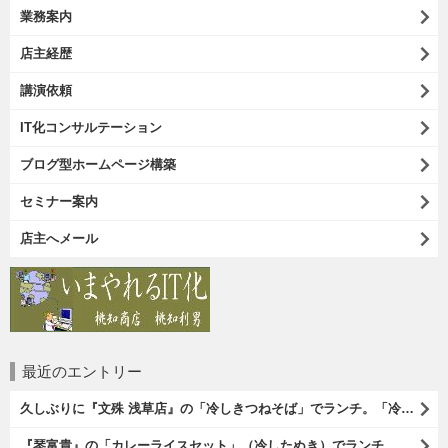
業務案内
店主経歴
講演依頼
IT化コンサルテーション
ブログ型ホームページ構築
セミナー案内
店主へメール
最近のエントリー
久しぶりに『文殊 浅草店』の「冷しきつねそば」でランチ。「冷しきつめそば」のうまさは甘さである。 あたしは思い出していたのだ。この甘さのせいで「きつねそば」を敬遠していたのか、と。 でも、うまかったのだよ（笑）。（文殊 浅草店：浅草一丁目：浅草地下街）
『琴富貴』の「カレーライスセット」（冷したぬき）でランチ。所謂「蕎麦屋のカレー」と『琴富貴』の夏の定番「冷したぬき」である。勿論、これはダブルでうまいのだよ（笑）。（琴富貴：墨田区吾妻橋1）